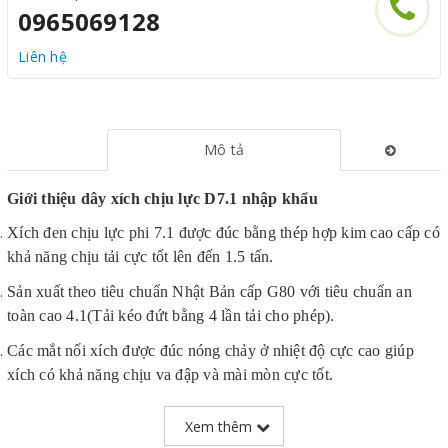
0965069128
Liên hệ
Mô tả
Giới thiệu dây xích chịu lực D7.1 nhập khẩu
Xích đen chịu lực phi 7.1 được đúc bằng thép hợp kim cao cấp có
khả năng chịu tải cực tốt lên đến 1.5 tấn.
Sản xuất theo tiêu chuẩn Nhật Bản cấp G80 với tiêu chuẩn an
toàn cao 4.1(Tải kéo đứt bằng 4 lần tải cho phép).
Các mắt nối xích được đúc nóng chảy ở nhiệt độ cực cao giúp
xích có khả năng chịu va đập và mài mòn cực tốt.
Bề mặt xích được tôi luyện đen bóng giúp xích có thể làm
Xem thêm
việc được tại các môi trường khắc nghiệt mà không bị ăn mòn.