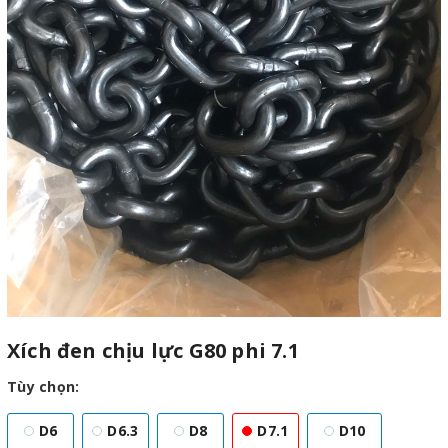
Xích đen chịu lực G80 phi 7.1
Tùy chọn:
D6
D6.3
D8
D7.1
D10