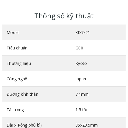
Dây xích chịu lực phi 7.1 có trọng lượng 1.0kg/m và được bảo
quản bằng trong thùng nhựa có dầu.
Thông số kỹ thuật
Model
XD7x21
Tiêu chuẩn
G80
Thương hiệu
Kyoto
Công nghệ
Japan
Đường kính thân
7.1mm
Tải trọng
1.5 tấn
Dài x Rộng(phủ bì)
35x23.5mm