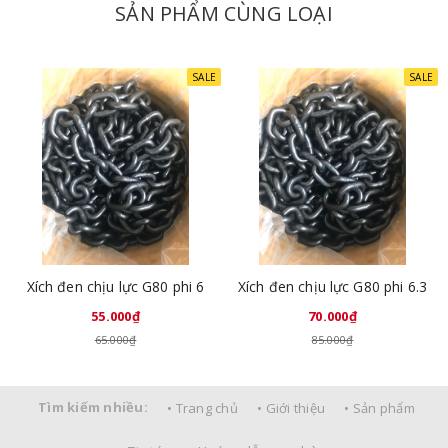
SẢN PHẨM CÙNG LOẠI
SALE
SALE
Xích đen chịu lực G80 phi 6
Xích đen chịu lực G80 phi 6.3
55.000₫
70.000₫
65.000₫
85.000₫
Tìm kiếm nhiều:
• Trang chủ
• Giới thiệu
• Sản phẩm