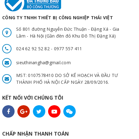
CÔNG TY TNHH THIẾT BỊ CÔNG NGHIỆP THÁI VIỆT
Số 801 đường Nguyễn Đức Thuận - Đặng Xá - Gia
Lâm - Hà Nội (Gần đèn đỏ Khu Đô Thị Đặng Xá)
024 62 92 52 82 - 0977 557 411
sieuthinangha@gmail.com
MST: 0107578410 DO SỞ KẾ HOẠCH VÀ ĐẦU TƯ
THÀNH PHỐ HÀ NỘI CẤP NGÀY 28/09/2016.
KẾT NỐI VỚI CHÚNG TÔI
CHẤP NHẬN THANH TOÁN