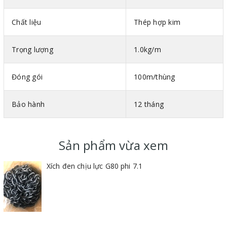
Chất liệu
Thép hợp kim
Ứng dụng của dây xích đen chịu lực
Trọng lượng
1.0kg/m
Dây xích chịu lực thường được sử dụng vào mục đích giằng kéo
hay nâng hạ các vật có trọng lượng lớn như trong cẩu giàn, cẩu
Đóng gói
100m/thùng
trục, thang máy,...
Bảo hành
12 tháng
Sản phẩm vừa xem
Xích đen chịu lực G80 phi 7.1