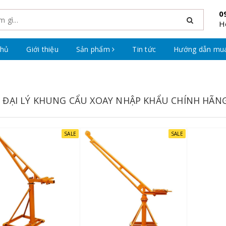
0
H
chủ
Giới thiệu
Sản phẩm
Tin tức
Hướng dẫn mu
 ĐẠI LÝ KHUNG CẨU XOAY NHẬP KHẨU CHÍNH HÃN
SALE
SALE