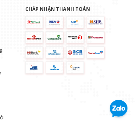
CHẤP NHẬN THANH TOÁN
g
n
ỘI