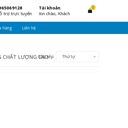
0
965069128
Tài khoản
ỗ trợ trực tuyến
Xin chào, Khách
a hàng
Liên hệ
G CHẤT LƯỢNG CAO
Sắp xếp:
Thứ tự