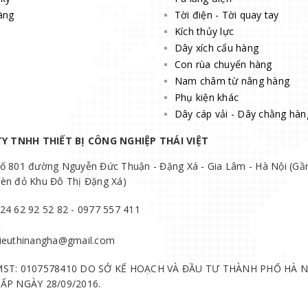
àng
Tời điện - Tời quay tay
Kích thủy lực
Dây xích cẩu hàng
Con rùa chuyển hàng
Nam châm từ nâng hàng
Phụ kiện khác
Dây cáp vải - Dây chằng hàn
Y TNHH THIẾT BỊ CÔNG NGHIỆP THÁI VIỆT
ố 801 đường Nguyễn Đức Thuận - Đặng Xá - Gia Lâm - Hà Nội (Gầ
èn đỏ Khu Đô Thị Đặng Xá)
24 62 92 52 82 - 0977 557 411
ieuthinangha@gmail.com
ST: 0107578410 DO SỞ KẾ HOẠCH VÀ ĐẦU TƯ THÀNH PHỐ HÀ N
ẤP NGÀY 28/09/2016.