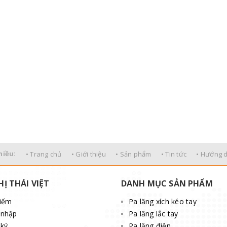
hiều:
• Trang chủ
• Giới thiệu
• Sản phẩm
• Tin tức
• Hướng 
HỊ THÁI VIỆT
DANH MỤC SẢN PHẨM
kiếm
Pa lăng xích kéo tay
 nhập
Pa lăng lắc tay
ký
Pa lăng điện