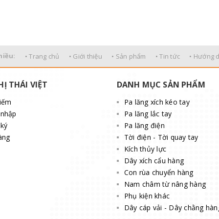
hiều:
• Trang chủ
• Giới thiệu
• Sản phẩm
• Tin tức
• Hướng 
HỊ THÁI VIỆT
DANH MỤC SẢN PHẨM
kiếm
Pa lăng xích kéo tay
 nhập
Pa lăng lắc tay
ký
Pa lăng điện
àng
Tời điện - Tời quay tay
Kích thủy lực
Dây xích cẩu hàng
Con rùa chuyển hàng
Nam châm từ nâng hàng
Phụ kiện khác
Dây cáp vải - Dây chằng hàn