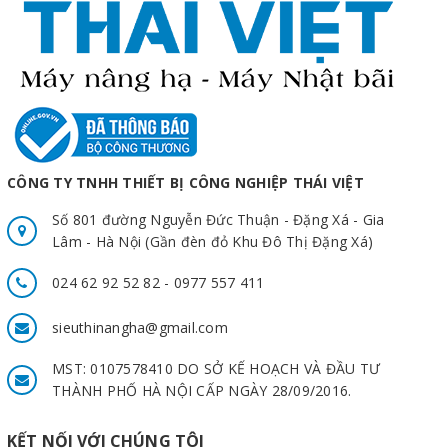
CÔNG TY TNHH THIẾT BỊ CÔNG NGHIỆP THÁI VIỆT
Số 801 đường Nguyễn Đức Thuận - Đặng Xá - Gia
Lâm - Hà Nội (Gần đèn đỏ Khu Đô Thị Đặng Xá)
024 62 92 52 82 - 0977 557 411
sieuthinangha@gmail.com
MST: 0107578410 DO SỞ KẾ HOẠCH VÀ ĐẦU TƯ
THÀNH PHỐ HÀ NỘI CẤP NGÀY 28/09/2016.
KẾT NỐI VỚI CHÚNG TÔI