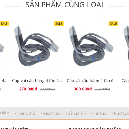
SẢN PHẨM CÙNG LOẠI
SALE
SALE
SALE
àng bản dẹt 2 đầu mắt Uni power Trung Quốc
Cáp vải cẩu hàng 4 tấn 4 mét Trung Quốc
Cáp vải cẩu hàng 4 tấn 5 mét Trung Quốc
Cáp vải cẩu hàng 4 tấn 6 mét Trung Quốc
270.000₫
300.000₫
₫
332.000₫
362.000₫
hiều:
• Trang chủ
• Giới thiệu
• Sản phẩm
• Tin tức
• Hướng 