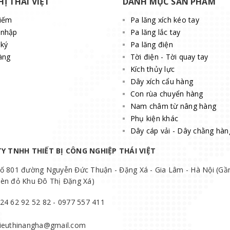
HỊ THÁI VIỆT
DANH MỤC SẢN PHẨM
kiếm
Pa lăng xích kéo tay
 nhập
Pa lăng lắc tay
ký
Pa lăng điện
àng
Tời điện - Tời quay tay
Kích thủy lực
Dây xích cẩu hàng
Con rùa chuyển hàng
Nam châm từ nâng hàng
Phụ kiện khác
Dây cáp vải - Dây chằng hàn
Y TNHH THIẾT BỊ CÔNG NGHIỆP THÁI VIỆT
ố 801 đường Nguyễn Đức Thuận - Đặng Xá - Gia Lâm - Hà Nội (Gầ
èn đỏ Khu Đô Thị Đặng Xá)
24 62 92 52 82 - 0977 557 411
ieuthinangha@gmail.com