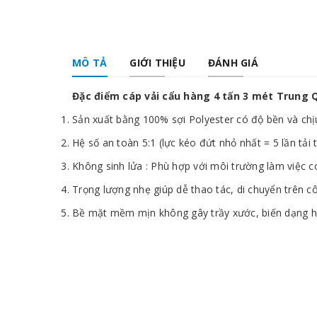
MÔ TẢ
GIỚI THIỆU
ĐÁNH GIÁ
Đặc điểm cáp vải cẩu hàng 4 tấn 3 mét Trung 
Sản xuất bằng 100% sợi Polyester có độ bền và ch
Hệ số an toàn 5:1 (lực kéo đứt nhỏ nhất = 5 lần tải
Không sinh lửa : Phù hợp với môi trường làm việc có
Trọng lượng nhẹ giúp dễ thao tác, di chuyển trên c
Bề mặt mềm mịn không gây trầy xước, biến dạng h
Cáp vải 4 tấn
có thể đạt tải trọng lên đến 200% n