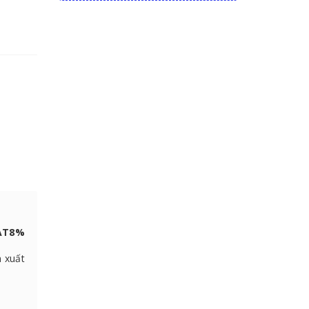
VAT8%
n xuất