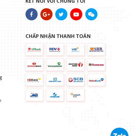
KẾT NỐI VỚI CHÚNG TÔI
CHẤP NHẬN THANH TOÁN
g
n