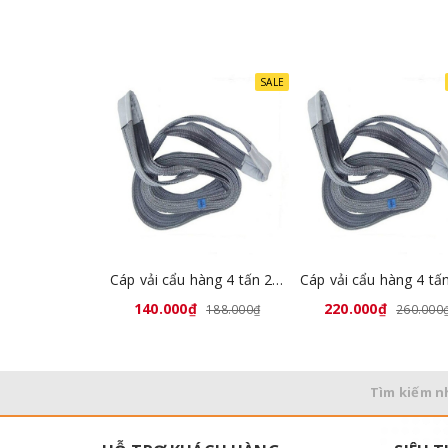
SALE
Hình ảnh cáp vải cẩu h
Thông số kỹ thuật cáp vải bản dẹt Trung Quốc
Mã màu theo tiêu chuẩn DIN-EN 1492-1
Bản rộng : Mỗi 25mm ứng với tải trọng 1 tấn
Vật liệu : 100% polyester
Hệ số an toàn : 5:1
Cáp vải cẩu hàng 4 tấn 2 mét Trung Quốc
140.000₫
220.000₫
188.000₫
260.000
Tìm kiếm n