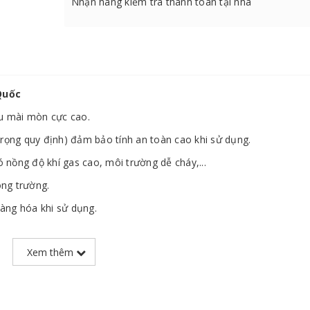
Nhận hàng kiểm tra thanh toán tại nhà
Quốc
ịu mài mòn cực cao.
 trọng quy định) đảm bảo tính an toàn cao khi sử dụng.
 nồng độ khí gas cao, môi trường dễ cháy,...
ông trường.
àng hóa khi sử dụng.
ếu dùng cáp vải theo phương thức cẩu chữ U.
Xem thêm