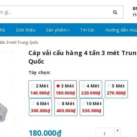
0
H
chủ
Giới thiệu
Sản phẩm
Tin tức
Hướng dẫn mu
 tấn 3 mét Trung Quốc
Cáp vải cẩu hàng 4 tấn 3 mét Tru
Quốc
Tùy chọn:
2 Mét
3 Mét
4 Mét
5 Mét
140.000₫
180.000₫
220.000₫
270.000₫
6 Mét
8 Mét
10 Mét
300.000₫
400.000₫
530.000₫
+
180.000₫
–