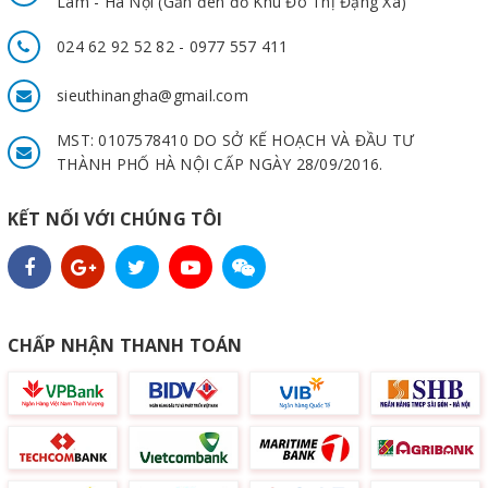
Lâm - Hà Nội (Gần đèn đỏ Khu Đô Thị Đặng Xá)
024 62 92 52 82 - 0977 557 411
sieuthinangha@gmail.com
MST: 0107578410 DO SỞ KẾ HOẠCH VÀ ĐẦU TƯ
THÀNH PHỐ HÀ NỘI CẤP NGÀY 28/09/2016.
KẾT NỐI VỚI CHÚNG TÔI
CHẤP NHẬN THANH TOÁN