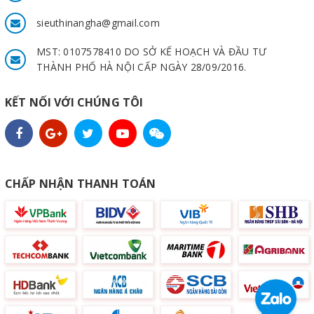
sieuthinangha@gmail.com
MST: 0107578410 DO SỞ KẾ HOẠCH VÀ ĐẦU TƯ
THÀNH PHỐ HÀ NỘI CẤP NGÀY 28/09/2016.
KẾT NỐI VỚI CHÚNG TÔI
CHẤP NHẬN THANH TOÁN