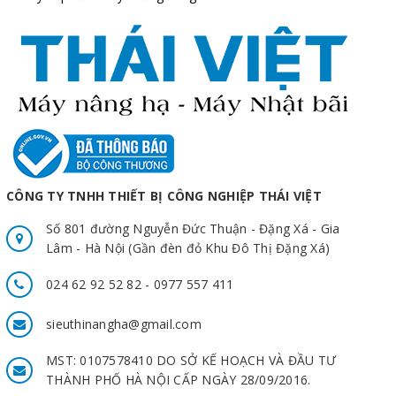
CÔNG TY TNHH THIẾT BỊ CÔNG NGHIỆP THÁI VIỆT
Số 801 đường Nguyễn Đức Thuận - Đặng Xá - Gia
Lâm - Hà Nội (Gần đèn đỏ Khu Đô Thị Đặng Xá)
024 62 92 52 82 - 0977 557 411
sieuthinangha@gmail.com
MST: 0107578410 DO SỞ KẾ HOẠCH VÀ ĐẦU TƯ
THÀNH PHỐ HÀ NỘI CẤP NGÀY 28/09/2016.