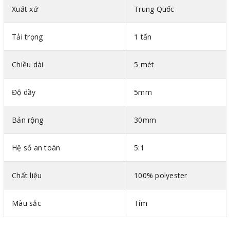
Xuất xứ
Trung Quốc
Tải trọng
1 tấn
Chiều dài
5 mét
Độ dầy
5mm
Bản rộng
30mm
Hình ảnh cáp vải cẩu hàng bản dẹt 2 đầu mắt Uni
Hệ số an toàn
5:1
power Trung Quốc
Thông số kỹ thuật cáp vải bản dẹt Trung Quốc
Chất liệu
100% polyester
Mã màu theo tiêu chuẩn DIN-EN 1492-1
Màu sắc
Tím
Bản rộng : Mỗi 25mm ứng với tải trọng 1 tấn
Vật liệu : 100% polyester