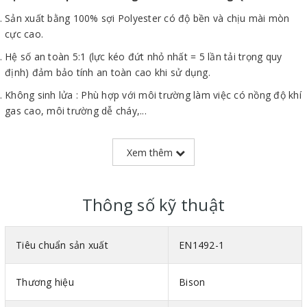
Sản xuất bằng 100% sợi Polyester có độ bền và chịu mài mòn
cực cao.
Hệ số an toàn 5:1 (lực kéo đứt nhỏ nhất = 5 lần tải trọng quy
định) đảm bảo tính an toàn cao khi sử dụng.
Không sinh lửa : Phù hợp với môi trường làm việc có nồng độ khí
gas cao, môi trường dễ cháy,...
Trọng lượng nhẹ giúp dễ thao tác, di chuyển trên công trường.
Xem thêm
Bề mặt mềm mịn không gây trầy xước, biến dạng hàng hóa khi
sử dụng.
Cáp vải 1 tấn
có thể đạt tải trọng lên đến 200% nếu dùng cáp
Thông số kỹ thuật
vải theo phương thức cẩu chữ U.
Tiêu chuẩn sản xuất
EN1492-1
Thương hiệu
Bison