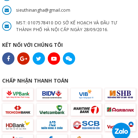
sieuthinangha@gmail.com
MST: 0107578410 DO SỞ KẾ HOẠCH VÀ ĐẦU TƯ
THÀNH PHỐ HÀ NỘI CẤP NGÀY 28/09/2016.
KẾT NỐI VỚI CHÚNG TÔI
CHẤP NHẬN THANH TOÁN