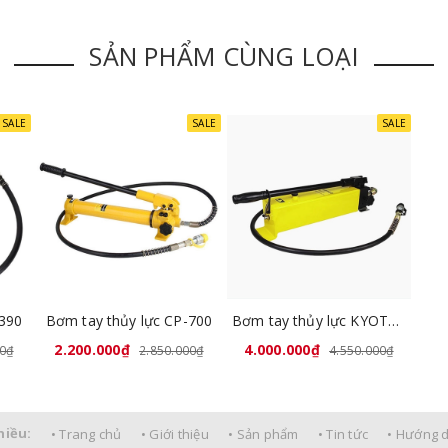
SẢN PHẨM CÙNG LOẠI
SALE
SALE
SALE
-390
Bơm tay thủy lực CP-700
Bơm tay thủy lực KYOTO CP-800
2.200.000₫
4.000.000₫
00₫
2.850.000₫
4.550.000₫
hiều:
• Trang chủ
• Giới thiệu
• Sản phẩm
• Tin tức
• Hướng 