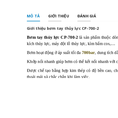
MÔ TẢ
GIỚI THIỆU
ĐÁNH GIÁ
Giới thiệu bơm tay thủy lực CP-700-2
Bơm tay thủy lực CP-700-2
là sản phẩm thuộc d
kích thủy lực, máy đột lỗ thủy lực, kìm bấm cos,....
Bơm hoạt động ở áp suất tối đa
700bar
, dung tích d
Khớp nối nhanh giúp bơm có thể kết nối nhanh với cá
Được chế tạo bằng hợp kim thép có độ bền cao, chố
thoải mái và chắc chắn khi làm việc.
Trang bị van xả áp giúp bơm có thể hồi áp về nhanh
CP-700-2
được sử dụng nhiều trong các xưởng cơ k
được nhiều thời gian và sức lao động.