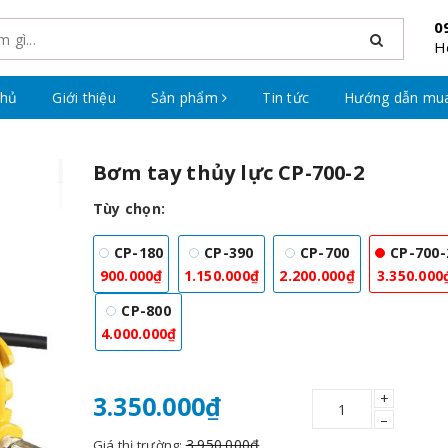
0
H
chủ
Giới thiệu
Sản phẩm
Tin tức
Hướng dẫn mu
Bơm tay thủy lực CP-700-2
Tùy chọn:
CP-180
CP-390
CP-700
CP-700-
900.000₫
1.150.000₫
2.200.000₫
3.350.000
CP-800
4.000.000₫
+
3.350.000₫
–
3.950.000₫
Giá thị trường: