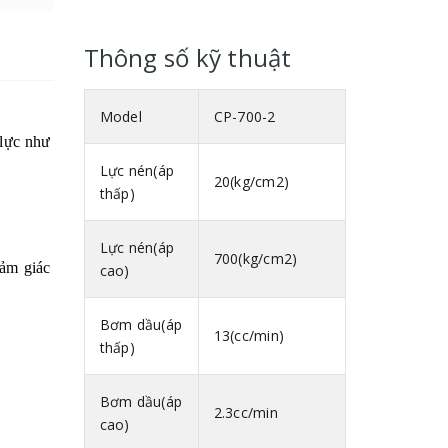
Thông số kỹ thuật
Model
CP-700-2
 lực như
Lực nén(áp
20(kg/cm2)
thấp)
Lực nén(áp
700(kg/cm2)
cảm giác
cao)
Bơm dầu(áp
13(cc/min)
thấp)
iết kiệm
Bơm dầu(áp
2.3cc/min
cao)