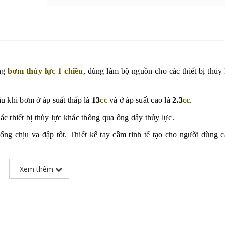
òng
bơm thủy lực 1 chiều
, dùng làm bộ nguồn cho các thiết bị thủy
ầu khi bơm ở áp suất thấp là
13
cc
và ở áp suất cao là
2.3
cc
.
c thiết bị thủy lực khác thông qua ống dây thủy lực.
ng chịu va đập tốt. Thiết kế tay cầm tinh tế tạo cho người dùng 
 hơn.
Xem thêm
hí, khu công nghiệp, công trình xây dựng, giúp người sử dụng t