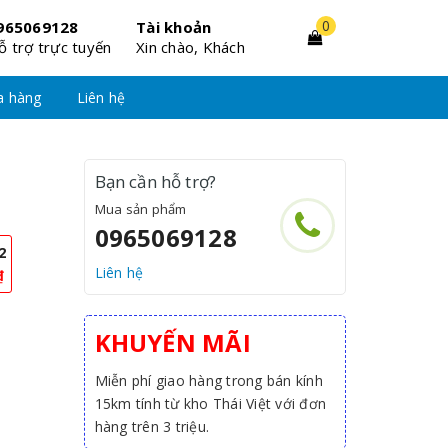
0
965069128
Tài khoản
ỗ trợ trực tuyến
Xin chào, Khách
a hàng
Liên hệ
Bạn cần hỗ trợ?
Mua sản phẩm
0965069128
2
Liên hệ
₫
KHUYẾN MÃI
Miễn phí giao hàng trong bán kính
15km tính từ kho Thái Việt với đơn
hàng trên 3 triệu.