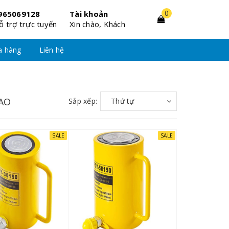
0
965069128
Tài khoản
ỗ trợ trực tuyến
Xin chào, Khách
a hàng
Liên hệ
AO
Sắp xếp:
Thứ tự
SALE
SALE