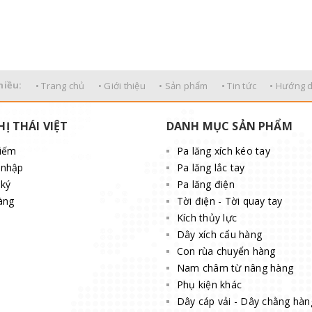
hiều:
• Trang chủ
• Giới thiệu
• Sản phẩm
• Tin tức
• Hướng 
HỊ THÁI VIỆT
DANH MỤC SẢN PHẨM
kiếm
Pa lăng xích kéo tay
 nhập
Pa lăng lắc tay
ký
Pa lăng điện
àng
Tời điện - Tời quay tay
Kích thủy lực
Dây xích cẩu hàng
Con rùa chuyển hàng
Nam châm từ nâng hàng
Phụ kiện khác
Dây cáp vải - Dây chằng hàn