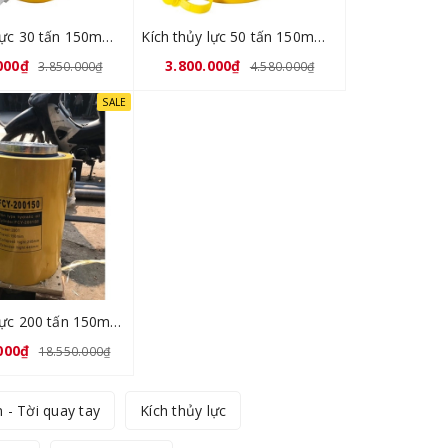
Kích thủy lực 30 tấn 150mm FCY-30150
Kích thủy lực 50 tấn 150mm FCY-50150
000₫
3.800.000₫
3.850.000₫
4.580.000₫
SALE
Kích thủy lực 200 tấn 150mm FCY-200150
000₫
18.550.000₫
n - Tời quay tay
Kích thủy lực