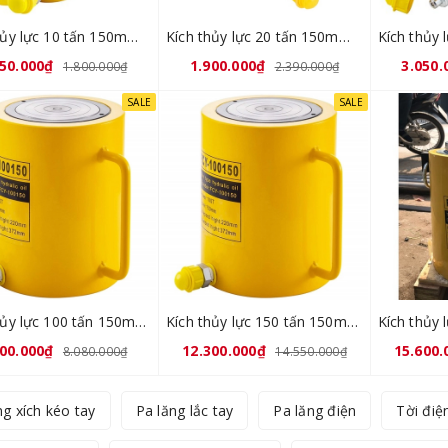
Kích thủy lực 10 tấn 150mm FCY-10150
Kích thủy lực 20 tấn 150mm FCY-20150
450.000₫
1.900.000₫
3.050.
1.800.000₫
2.390.000₫
SALE
SALE
Kích thủy lực 100 tấn 150mm FCY-100150
Kích thủy lực 150 tấn 150mm FCY-150150
400.000₫
12.300.000₫
15.600.
8.080.000₫
14.550.000₫
ng xích kéo tay
Pa lăng lắc tay
Pa lăng điện
Tời điệ