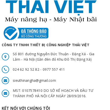
CÔNG TY TNHH THIẾT BỊ CÔNG NGHIỆP THÁI VIỆT
Số 801 đường Nguyễn Đức Thuận - Đặng Xá - Gia
Lâm - Hà Nội (Gần đèn đỏ Khu Đô Thị Đặng Xá)
024 62 92 52 82 - 0977 557 411
sieuthinangha@gmail.com
MST: 0107578410 DO SỞ KẾ HOẠCH VÀ ĐẦU TƯ
THÀNH PHỐ HÀ NỘI CẤP NGÀY 28/09/2016.
KẾT NỐI VỚI CHÚNG TÔI