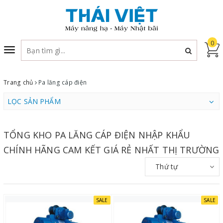
0
Toggle
navigation
Trang chủ
Pa lăng cáp điện
LỌC SẢN PHẨM
TỔNG KHO PA LĂNG CÁP ĐIỆN NHẬP KHẨU
CHÍNH HÃNG CAM KẾT GIÁ RẺ NHẤT THỊ TRƯỜNG
Thứ tự
SALE
SALE