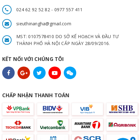
024 62 92 52 82 - 0977 557 411
sieuthinangha@gmail.com
MST: 0107578410 DO SỞ KẾ HOẠCH VÀ ĐẦU TƯ
THÀNH PHỐ HÀ NỘI CẤP NGÀY 28/09/2016.
KẾT NỐI VỚI CHÚNG TÔI
CHẤP NHẬN THANH TOÁN