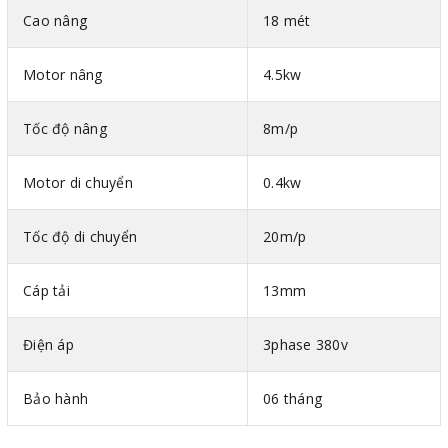
lớn, an toàn, hiệu quả và tiếng ồn nhỏ hơn hẳn.
Cao nâng
18 mét
Tang cuốn cáp có trọng lượng nhẹ, được làm từ gang
cao cấp. Hướng dẫn cáp thông minh tránh đan xen dây
Motor nâng
4.5kw
cáp, đảm bảo hoạt động ổn định, nâng cao tuổi thọ của
cáp và tang cuốn, giúp máy có độ bền bỉ cao.
Tốc độ nâng
8m/p
Móc cẩu được làm từ thép chất lượng cao, có chốt
chặn an toàn đảm bảo tải luôn được giữ chặt, tăng tính
Motor di chuyển
0.4kw
an toàn cho người dùng.
Tốc độ di chuyển
20m/p
Pa lăng cáp điện CD1
3
tấn 18 mét
được sử dụng phổ
biến để nâng hạ các vật nặng, thường được lắp đặt trên
Cáp tải
13mm
khung dầm chữ L, cẩu trục dầm đơn, dầm đôi, cần cẩu
để làm nhiệm vụ nâng, hạ vật liệu xây dựng, vật nặng
Điện áp
3phase 380v
trong khai thác mỏ, trang thiết bị nhà máy công nghiệp
sản suất ô tô, giấy hay hàng hóa tại cầu cảng, kho bãi…
Bảo hành
06 tháng