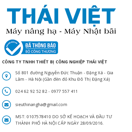
CÔNG TY TNHH THIẾT BỊ CÔNG NGHIỆP THÁI VIỆT
Số 801 đường Nguyễn Đức Thuận - Đặng Xá - Gia
Lâm - Hà Nội (Gần đèn đỏ Khu Đô Thị Đặng Xá)
024 62 92 52 82 - 0977 557 411
sieuthinangha@gmail.com
MST: 0107578410 DO SỞ KẾ HOẠCH VÀ ĐẦU TƯ
THÀNH PHỐ HÀ NỘI CẤP NGÀY 28/09/2016.