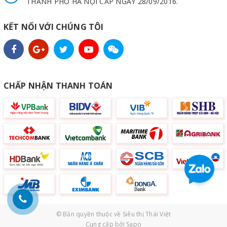
THÀNH PHỐ HÀ NỘI CẤP NGÀY 28/09/2016.
KẾT NỐI VỚI CHÚNG TÔI
CHẤP NHẬN THANH TOÁN
© Bản quyền thuộc về
Siêu thị Thái Việt
Cung cấp bởi
Sapo