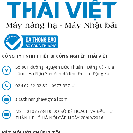
CÔNG TY TNHH THIẾT BỊ CÔNG NGHIỆP THÁI VIỆT
Số 801 đường Nguyễn Đức Thuận - Đặng Xá - Gia
Lâm - Hà Nội (Gần đèn đỏ Khu Đô Thị Đặng Xá)
024 62 92 52 82 - 0977 557 411
sieuthinangha@gmail.com
MST: 0107578410 DO SỞ KẾ HOẠCH VÀ ĐẦU TƯ
THÀNH PHỐ HÀ NỘI CẤP NGÀY 28/09/2016.
KẾT NỐI VỚI CHÚNG TÔI