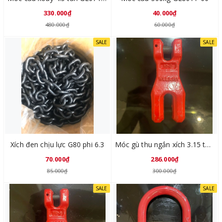
330.000₫
40.000₫
480.000₫
60.000₫
SALE
SALE
Xích đen chịu lực G80 phi 6.3
Móc gù thu ngắn xích 3.15 tấn GL8012-03
70.000₫
286.000₫
85.000₫
300.000₫
SALE
SALE