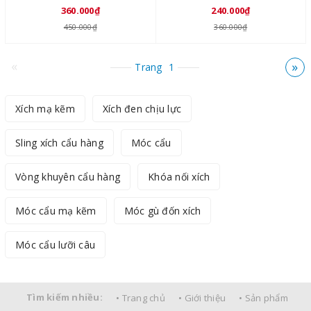
360.000₫
240.000₫
450.000₫
360.000₫
«
»
Trang
1
Xích mạ kẽm
Xích đen chịu lực
Sling xích cẩu hàng
Móc cẩu
Vòng khuyên cẩu hàng
Khóa nối xích
Móc cẩu mạ kẽm
Móc gù đốn xích
Móc cẩu lưỡi câu
Tìm kiếm nhiều:
• Trang chủ
• Giới thiệu
• Sản phẩm