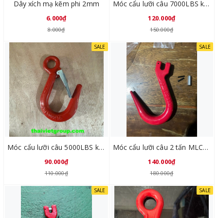
Dây xích mạ kẽm phi 2mm
Móc cẩu lưỡi câu 7000LBS khoá lưỡi gà MLC7000
6.000₫
120.000₫
8.000₫
150.000₫
SALE
SALE
Móc cẩu lưỡi câu 5000LBS khoá lưỡi gà MLC5000
Móc cẩu lưỡi câu 2 tấn MLCX8
90.000₫
140.000₫
110.000₫
180.000₫
SALE
SALE