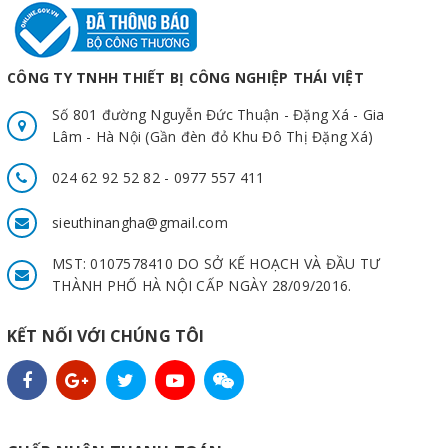
CÔNG TY TNHH THIẾT BỊ CÔNG NGHIỆP THÁI VIỆT
Số 801 đường Nguyễn Đức Thuận - Đặng Xá - Gia
Lâm - Hà Nội (Gần đèn đỏ Khu Đô Thị Đặng Xá)
024 62 92 52 82 - 0977 557 411
sieuthinangha@gmail.com
MST: 0107578410 DO SỞ KẾ HOẠCH VÀ ĐẦU TƯ
THÀNH PHỐ HÀ NỘI CẤP NGÀY 28/09/2016.
KẾT NỐI VỚI CHÚNG TÔI