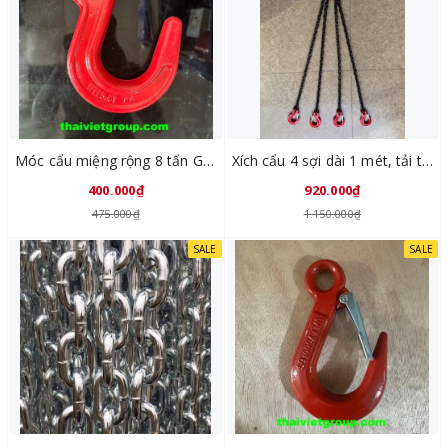
Móc cẩu miệng rộng 8 tấn GL8015-05
Xích cẩu 4 sợi dài 1 mét, tải trọng 2 tấn SLX040106
400.000₫
920.000₫
475.000₫
1.150.000₫
SALE
SALE