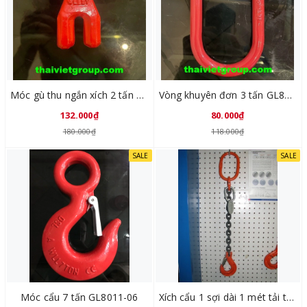
Móc gù thu ngắn xích 2 tấn GL8012-02
Vòng khuyên đơn 3 tấn GL8032-01
132.000₫
80.000₫
180.000₫
118.000₫
SALE
SALE
Móc cẩu 7 tấn GL8011-06
Xích cẩu 1 sợi dài 1 mét tải trọng 1 tấn SLX010106