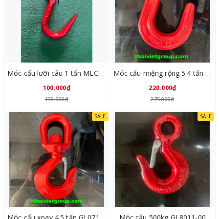
Móc cẩu lưỡi câu 1 tấn MLCX6
Móc cẩu miệng rộng 5.4 tấn GL8015-04
100.000₫
220.000₫
130.000₫
275.000₫
SALE
SALE
Móc cẩu xoay 4.5 tấn GL0711-06
Móc cẩu 500kg GL8011-00