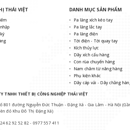
HỊ THÁI VIỆT
DANH MỤC SẢN PHẨM
kiếm
Pa lăng xích kéo tay
 nhập
Pa lăng lắc tay
ký
Pa lăng điện
àng
Tời điện - Tời quay tay
Kích thủy lực
Dây xích cẩu hàng
Con rùa chuyển hàng
Nam châm từ nâng hàng
Phụ kiện khác
Dây cáp vải - Dây chằng hàn
Y TNHH THIẾT BỊ CÔNG NGHIỆP THÁI VIỆT
ố 801 đường Nguyễn Đức Thuận - Đặng Xá - Gia Lâm - Hà Nội (Gầ
èn đỏ Khu Đô Thị Đặng Xá)
24 62 92 52 82 - 0977 557 411