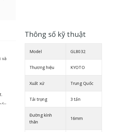
Thông số kỹ thuật
Model
GL8032
i và
Thương hiệu
KYOTO
Xuất xứ
Trung Quốc
t.
Tải trọng
3 tấn
hẩu.
Đường kính
16mm
thân