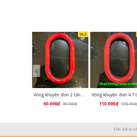
SALE
Vòng khuyên đơn 2 tấn GL8032-00
60.000₫
110.000₫
85.000₫
198.000
Tìm kiếm n