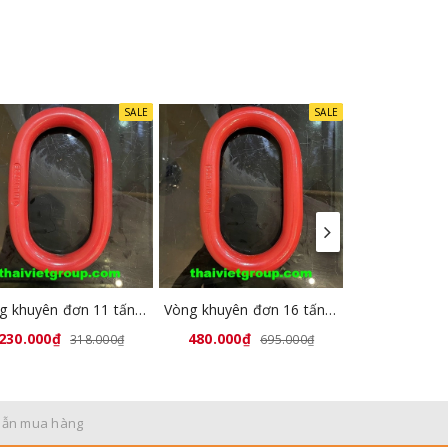
SALE
SALE
Vòng khuyên đơn 11 tấn GL8032-05
Vòng khuyên đơn 16 tấn GL8032-06
230.000₫
480.000₫
800.000₫
318.000₫
695.000₫
dẫn mua hàng