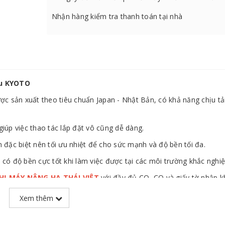
Nhận hàng kiểm tra thanh toán tại nhà
ệu KYOTO
sản xuất theo tiêu chuẩn Japan - Nhật Bản, có khả năng chịu tả
giúp việc thao tác lắp đặt vô cũng dễ dàng.
ặc biệt nên tối ưu nhiệt để cho sức mạnh và độ bền tối đa.
 có độ bền cực tốt khi làm việc được tại các môi trường khắc nghiệ
THỊ MÁY NÂNG HẠ THÁI VIỆT
với đầy đủ CO, CQ và giấy tờ nhập k
Xem thêm