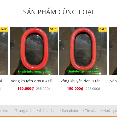
SẢN PHẨM CÙNG LOẠI
SALE
SALE
SALE
Vòng khuyên đơn 4.7 tấn GL8032-02
Vòng khuyên đơn 6.4 tấn GL8032-03
Vòng khuyên đơn 8 tấn GL8032-04
160.000₫
190.000₫
₫
255.000₫
298.000₫
hiều:
• Trang chủ
• Giới thiệu
• Sản phẩm
• Tin tức
• Hướng 