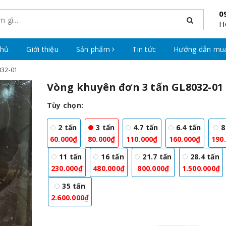
0
H
chủ
Giới thiệu
Sản phẩm
Tin tức
Hướng dẫn mu
032-01
Vòng khuyên đơn 3 tấn GL8032-01
Tùy chọn:
2 tấn
3 tấn
4.7 tấn
6.4 tấn
8
60.000₫
80.000₫
110.000₫
160.000₫
190
11 tấn
16 tấn
21.7 tấn
28.4 tấn
230.000₫
480.000₫
800.000₫
1.500.000₫
35 tấn
2.600.000₫