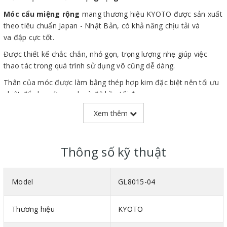
Móc cẩu miệng rộng
mang thương hiệu KYOTO được sản xuất
theo tiêu chuẩn Japan - Nhật Bản, có khả năng chịu tải và
va đập cực tốt.
Được thiết kế chắc chắn, nhỏ gọn, trọng lượng nhẹ giúp việc
thao tác trong quá trình sử dụng vô cũng dễ dàng.
Thân của móc được làm bằng thép hợp kim đặc biệt nên tối ưu
nhiệt để cho sức mạnh và độ bền tối đa.
Sản phẩm được nhập khẩu và phân phối bởi
SIÊU THỊ MÁY
Xem thêm
NÂNG HẠ THÁI VIỆT
với thời gian bảo hành lên đến 12 tháng.
Thông số kỹ thuật
Model
GL8015-04
Thương hiệu
KYOTO