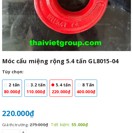
Móc cẩu miệng rộng 5.4 tấn GL8015-04
Tùy chọn:
2 tấn
3.2 tấn
5.4 tấn
8 Tấn
80.000₫
110.000₫
220.000₫
400.000₫
220.000₫
275.000₫
Tiết kiệm:
55.000₫
Giá thị trường:
+