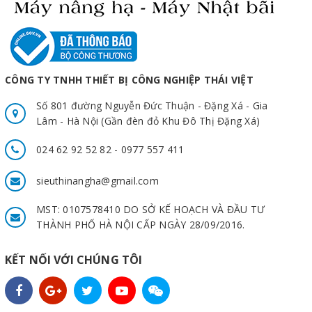
CÔNG TY TNHH THIẾT BỊ CÔNG NGHIỆP THÁI VIỆT
Số 801 đường Nguyễn Đức Thuận - Đặng Xá - Gia
Lâm - Hà Nội (Gần đèn đỏ Khu Đô Thị Đặng Xá)
024 62 92 52 82 - 0977 557 411
sieuthinangha@gmail.com
MST: 0107578410 DO SỞ KẾ HOẠCH VÀ ĐẦU TƯ
THÀNH PHỐ HÀ NỘI CẤP NGÀY 28/09/2016.
KẾT NỐI VỚI CHÚNG TÔI