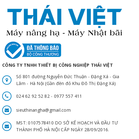
CÔNG TY TNHH THIẾT BỊ CÔNG NGHIỆP THÁI VIỆT
Số 801 đường Nguyễn Đức Thuận - Đặng Xá - Gia
Lâm - Hà Nội (Gần đèn đỏ Khu Đô Thị Đặng Xá)
024 62 92 52 82 - 0977 557 411
sieuthinangha@gmail.com
MST: 0107578410 DO SỞ KẾ HOẠCH VÀ ĐẦU TƯ
THÀNH PHỐ HÀ NỘI CẤP NGÀY 28/09/2016.