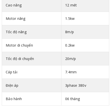
lớn, an toàn, hiệu quả và tiếng ồn nhỏ hơn hẳn.
Cao nâng
12 mét
Tang cuốn cáp có trọng lượng nhẹ, được làm từ gang
cao cấp. Hướng dẫn cáp thông minh tránh đan xen dây
Motor nâng
1.5kw
cáp, đảm bảo hoạt động ổn định, nâng cao tuổi thọ của
cáp và tang cuốn, giúp máy có độ bền bỉ cao.
Tốc độ nâng
8m/p
Móc cẩu được làm từ thép chất lượng cao, có chốt
chặn an toàn đảm bảo tải luôn được giữ chặt, tăng tính
Motor di chuyển
0.2kw
an toàn cho người dùng.
Tốc độ di chuyển
20m/p
Pa lăng cáp điện CD1
1
tấn 12 mét
được sử dụng phổ
biến để nâng hạ các vật nặng, thường được lắp đặt trên
Cáp tải
7.4mm
khung dầm chữ L, cẩu trục dầm đơn, dầm đôi, cần cẩu
để làm nhiệm vụ nâng, hạ vật liệu xây dựng, vật nặng
Điện áp
3phase 380v
trong khai thác mỏ, trang thiết bị nhà máy công nghiệp
sản suất ô tô, giấy hay hàng hóa tại cầu cảng, kho bãi…
Bảo hành
06 tháng