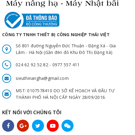
CÔNG TY TNHH THIẾT BỊ CÔNG NGHIỆP THÁI VIỆT
Số 801 đường Nguyễn Đức Thuận - Đặng Xá - Gia
Lâm - Hà Nội (Gần đèn đỏ Khu Đô Thị Đặng Xá)
024 62 92 52 82 - 0977 557 411
sieuthinangha@gmail.com
MST: 0107578410 DO SỞ KẾ HOẠCH VÀ ĐẦU TƯ
THÀNH PHỐ HÀ NỘI CẤP NGÀY 28/09/2016.
KẾT NỐI VỚI CHÚNG TÔI