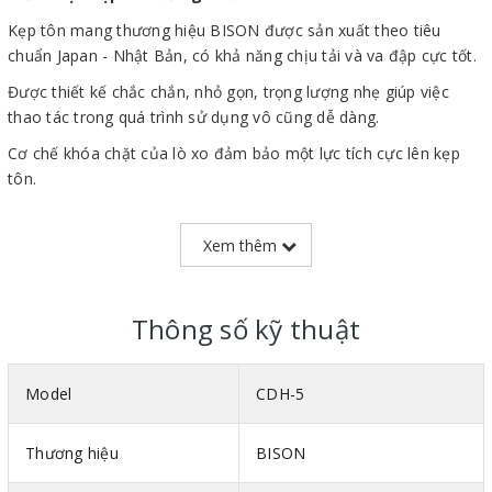
Kẹp tôn mang thương hiệu BISON được sản xuất theo tiêu
chuẩn Japan - Nhật Bản, có khả năng chịu tải và va đập cực tốt.
Được thiết kế chắc chắn, nhỏ gọn, trọng lượng nhẹ giúp việc
thao tác trong quá trình sử dụng vô cũng dễ dàng.
Cơ chế khóa chặt của lò xo đảm bảo một lực tích cực lên kẹp
tôn.
Thân của kẹp tôn được làm bằng thép hợp kim đặc biệt nên
tối ưu nhiệt để cho sức mạnh và độ bền tối đa.
Xem thêm
Sản phẩm được nhập khẩu và phân phối bởi
SIÊU THỊ MÁY
NÂNG HẠ THÁI VIỆT
với đầy đủ chứng chỉ chất lượng CO,
Thông số kỹ thuật
CQ và có thời gian bảo hành lên đến 06 tháng.
Model
CDH-5
Thương hiệu
BISON