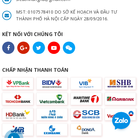
MST: 0107578410 DO SỞ KẾ HOẠCH VÀ ĐẦU TƯ
THÀNH PHỐ HÀ NỘI CẤP NGÀY 28/09/2016.
KẾT NỐI VỚI CHÚNG TÔI
CHẤP NHẬN THANH TOÁN