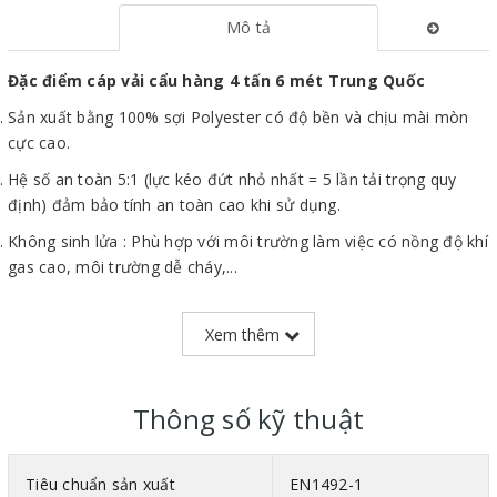
Mô tả
Đặc điểm cáp vải cẩu hàng 4 tấn 6 mét Trung Quốc
Sản xuất bằng 100% sợi Polyester có độ bền và chịu mài mòn
cực cao.
Hệ số an toàn 5:1 (lực kéo đứt nhỏ nhất = 5 lần tải trọng quy
định) đảm bảo tính an toàn cao khi sử dụng.
Không sinh lửa : Phù hợp với môi trường làm việc có nồng độ khí
gas cao, môi trường dễ cháy,...
Trọng lượng nhẹ giúp dễ thao tác, di chuyển trên công trường.
Xem thêm
Bề mặt mềm mịn không gây trầy xước, biến dạng hàng hóa khi
sử dụng.
Cáp vải 4 tấn
có thể đạt tải trọng lên đến 200% nếu dùng cáp
Thông số kỹ thuật
vải theo phương thức cẩu chữ U.
Tiêu chuẩn sản xuất
EN1492-1