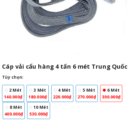
Cáp vải cẩu hàng 4 tấn 6 mét Trung Quốc
Tùy chọn:
2 Mét
3 Mét
4 Mét
5 Mét
6 Mét
140.000₫
180.000₫
220.000₫
270.000₫
300.000₫
8 Mét
10 Mét
400.000₫
530.000₫