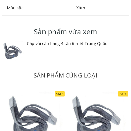
Màu sắc
Xám
Bản rộng : Mỗi 25mm ứng với tải trọng 1 tấn
Vật liệu : 100% polyester
Hệ số an toàn : 5:1
Sản phẩm vừa xem
Cáp vải cẩu hàng 4 tấn 6 mét Trung Quốc
SẢN PHẨM CÙNG LOẠI
SALE
SALE