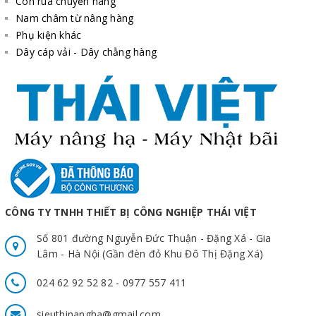
Con rùa chuyển hàng
Nam châm từ nâng hàng
Phụ kiện khác
Dây cáp vải - Dây chằng hàng
CÔNG TY TNHH THIẾT BỊ CÔNG NGHIỆP THÁI VIỆT
Số 801 đường Nguyễn Đức Thuận - Đặng Xá - Gia
Lâm - Hà Nội (Gần đèn đỏ Khu Đô Thị Đặng Xá)
024 62 92 52 82 - 0977 557 411
sieuthinangha@gmail.com