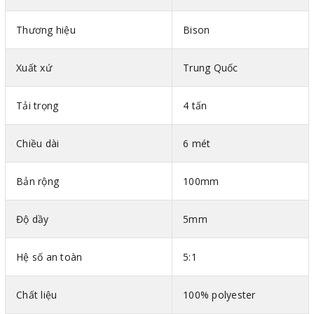
Thương hiệu
Bison
Xuất xứ
Trung Quốc
Tải trọng
4 tấn
Chiều dài
6 mét
Bản rộng
100mm
Độ dầy
5mm
Hình ảnh cáp vải cẩu hàng bản dẹt 2 đầu mắt Uni
Hệ số an toàn
5:1
power Trung Quốc
Thông số kỹ thuật cáp vải bản dẹt Trung Quốc
Chất liệu
100% polyester
Mã màu theo tiêu chuẩn DIN-EN 1492-1