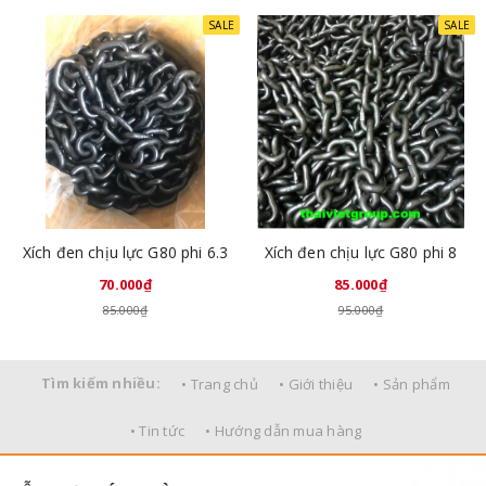
SALE
SALE
Xích đen chịu lực G80 phi 6.3
Xích đen chịu lực G80 phi 8
70.000₫
85.000₫
85.000₫
95.000₫
Tìm kiếm nhiều:
• Trang chủ
• Giới thiệu
• Sản phẩm
• Tin tức
• Hướng dẫn mua hàng