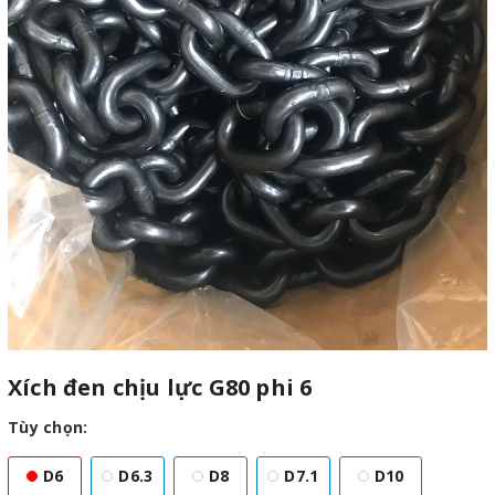
Xích đen chịu lực G80 phi 6
Tùy chọn:
D6
D6.3
D8
D7.1
D10