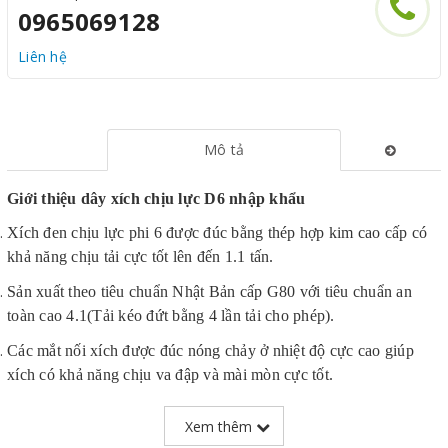
0965069128
Liên hệ
Mô tả
Giới thiệu dây xích chịu lực D6 nhập khẩu
Xích đen chịu lực phi 6 được đúc bằng thép hợp kim cao cấp có
khả năng chịu tải cực tốt lên đến 1.1 tấn.
Sản xuất theo tiêu chuẩn Nhật Bản cấp G80 với tiêu chuẩn an
toàn cao 4.1(Tải kéo đứt bằng 4 lần tải cho phép).
Các mắt nối xích được đúc nóng chảy ở nhiệt độ cực cao giúp
xích có khả năng chịu va đập và mài mòn cực tốt.
Bề mặt xích được tôi luyện đen bóng giúp xích có thể làm
Xem thêm
việc được tại các môi trường khắc nghiệt mà không bị ăn mòn.