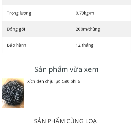
Trọng lượng
0.79kg/m
Ứng dụng của dây xích đen chịu lực
Đóng gói
200m/thùng
Dây xích chịu lực thường được sử dụng vào mục đích giằng kéo
hay nâng hạ các vật có trọng lượng lớn như trong cẩu giàn, cẩu
Bảo hành
12 tháng
trục, thang máy,...
Sản phẩm vừa xem
Xích đen chịu lực G80 phi 6
SẢN PHẨM CÙNG LOẠI