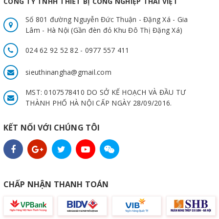
CÔNG TY TNHH THIẾT BỊ CÔNG NGHIỆP THÁI VIỆT
Số 801 đường Nguyễn Đức Thuận - Đặng Xá - Gia
Lâm - Hà Nội (Gần đèn đỏ Khu Đô Thị Đặng Xá)
024 62 92 52 82 - 0977 557 411
sieuthinangha@gmail.com
MST: 0107578410 DO SỞ KẾ HOẠCH VÀ ĐẦU TƯ
THÀNH PHỐ HÀ NỘI CẤP NGÀY 28/09/2016.
KẾT NỐI VỚI CHÚNG TÔI
CHẤP NHẬN THANH TOÁN