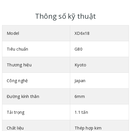
Dây xích chịu lực phi 6 có trọng lượng 0.79kg/m và được bảo
quản bằng trong thùng nhựa có dầu.
Thông số kỹ thuật
Model
XD6x18
Tiêu chuẩn
G80
Thương hiệu
Kyoto
Công nghệ
Japan
Đường kính thân
6mm
Tải trọng
1.1 tấn
Chất liệu
Thép hợp kim