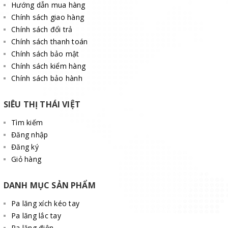
Không được tháo rời các bộ phận của máy khi máy
Hướng dẫn mua hàng
đang hoạt động.
Chính sách giao hàng
Chính sách đổi trả
Máy không nên hoạt động khi trời mưa hoặc bão.
Chính sách thanh toán
Không được đứng phía dưới khi đang nâng hạ hàng
Chính sách bảo mật
Chính sách kiểm hàng
hóa.
Chính sách bảo hành
Trước khi làm việc, đảm bảo dây cáp được quấn chính
xác và khoảng cách bằng với đường kính cáp.
SIÊU THỊ THÁI VIỆT
Trường hợp cáp bị mòn hoặc bị hỏng, bạn nên thay
Tìm kiếm
mới.
Đăng nhập
Đăng ký
Giỏ hàng
DANH MỤC SẢN PHẨM
Pa lăng xích kéo tay
Pa lăng lắc tay
Pa lăng điện