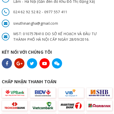
Lâm - Hà Nội (Gần đèn đỏ Khu Đô Thị Đặng Xá)
Kiểm tra các đai ốc đảm bảo được siết chặt, chắc chắn.
Tra dầu định kỳ 6 tháng/lần.
024 62 92 52 82 - 0977 557 411
sieuthinangha@gmail.com
MST: 0107578410 DO SỞ KẾ HOẠCH VÀ ĐẦU TƯ
THÀNH PHỐ HÀ NỘI CẤP NGÀY 28/09/2016.
KẾT NỐI VỚI CHÚNG TÔI
CHẤP NHẬN THANH TOÁN