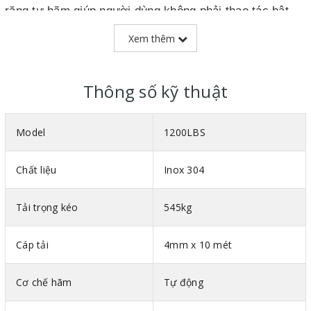
răng tự hãm giúp người dùng không phải thao tác bật
cóc hãm như các loại tời quay tay thông thường.
Xem thêm
Toàn bộ thân tời được làm bằng inox 304 giúp tời có thể
làm việc tại các môi trường khắc nghiệt.
Thông số kỹ thuật
Móc cẩu của tời điện được làm bằng hợp kim thép, có
thể xoay 360 °.
Model
1200LBS
Tời quay tay tự hãm 1200LBS đã vượt qua một loạt
các bài kiểm tra quan trọng, bao gồm kiểm tra khả năng
Chất liệu
Inox 304
chịu tải, ... Và đã được chứng nhận đạt tiêu chuẩn GS
và CE của Châu Âu.
Tải trọng kéo
545kg
Cáp tải
4mm x 10 mét
Cơ chế hãm
Tự động