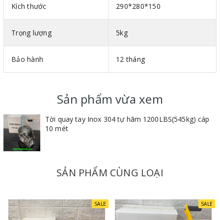
Kích thước
290*280*150
Trọng lượng
5kg
Bảo hành
12 tháng
Sản phẩm vừa xem
Tời quay tay Inox 304 tự hãm 1200LBS(545kg) cáp
10 mét
2. Quy tắc an toàn khi sử dụng tời quay tay inox tự
hãm 1200LBS
SẢN PHẨM CÙNG LOẠI
Về cách lắp đặt tời quay tay inox hãm tự
động 1200LBS
SALE
SALE
Lắp đầy đủ các vị trí bắt chân đế để đảm bảo độ chắc