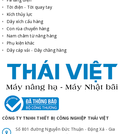
Tời điện - Tời quay tay
Kích thủy lực
Dây xích cẩu hàng
Con rùa chuyển hàng
Nam châm từ nâng hàng
Phụ kiện khác
Dây cáp vải - Dây chằng hàng
Về cách bảo dưỡng tời quay tay tự hãm 1200LBS
Kiểm tra thường xuyên dây cáp phải ở điều kiện hoạt
động tốt, nếu bị mòn, đứt hay hỏng thì phải thay mới.
Kiểm tra các ốc vít trên các giá đỡ và bánh răng được
CÔNG TY TNHH THIẾT BỊ CÔNG NGHIỆP THÁI VIỆT
vặn chặt, an toàn.
Số 801 đường Nguyễn Đức Thuận - Đặng Xá - Gia