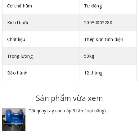
Cơ chế hãm
Tự động
Kích thước
500*400*280
Chất liệu
Thép sơn tĩnh điện
Trọng lượng
50kg
Bảo hành
12 tháng
2. Quy tắc an toàn khi sử dụng tời quay tay cao cấp
Về cách lắp đặt tời quay tay 3 tấn
Sản phẩm vừa xem
Lắp đầy đủ các vị trí bắt chân đế để đảm bảo độ chắc
chắn.
Tời quay tay cao cấp 3 tấn (loại nặng)
Kiểm tra kỹ các tính năng hoạt động của các bộ phận
trên máy, sau khi ổn định mới cho máy hoạt động.
Lắp đặt máy nơi khô ráo, thoáng mát.