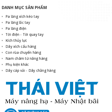
đang hoạt động.
DANH MỤC SẢN PHẨM
Máy không nên hoạt động khi trời mưa hoặc bão.
Pa lăng xích kéo tay
Pa lăng lắc tay
Không được đứng phía dưới khi đang nâng hạ hàng
Pa lăng điện
hóa.
Tời điện - Tời quay tay
Trước khi làm việc, đảm bảo dây cáp được quấn chính
Kích thủy lực
xác và khoảng cách bằng với đường kính cáp.
Dây xích cẩu hàng
Con rùa chuyển hàng
Trường hợp cáp bị mòn hoặc bị hỏng, bạn nên thay
Nam châm từ nâng hàng
mới.
Phụ kiện khác
Dây cáp vải - Dây chằng hàng