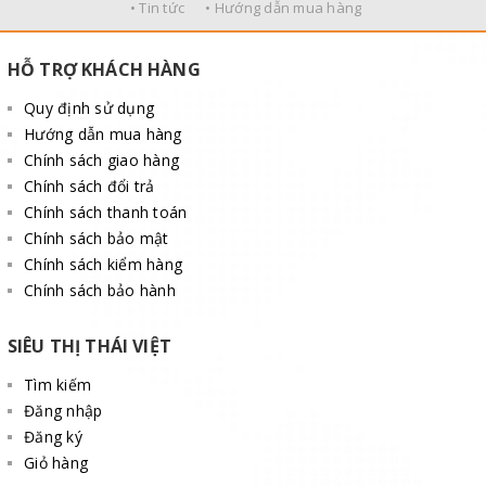
• Tin tức
• Hướng dẫn mua hàng
HỖ TRỢ KHÁCH HÀNG
Quy định sử dụng
Hướng dẫn mua hàng
Chính sách giao hàng
Về cách sử dụng tời quay tay 3 tấn
Chính sách đổi trả
Chính sách thanh toán
Kiểm tra ốc bắt chân đế phải chắc chắn trước khi nâng
Chính sách bảo mật
tải.
Chính sách kiểm hàng
Chính sách bảo hành
Khi máy đang hoạt động, nghiêm cấm không cho trẻ tiến
lại gần.
SIÊU THỊ THÁI VIỆT
Máy nên được sử dụng nơi khô ráo, tránh nhiệt độ quá
Tìm kiếm
thấp.
Đăng nhập
Không sử dụng quá tải do nhà sản xuất quy định.
Đăng ký
Giỏ hàng
Không được tháo rời các bộ phận của máy khi máy