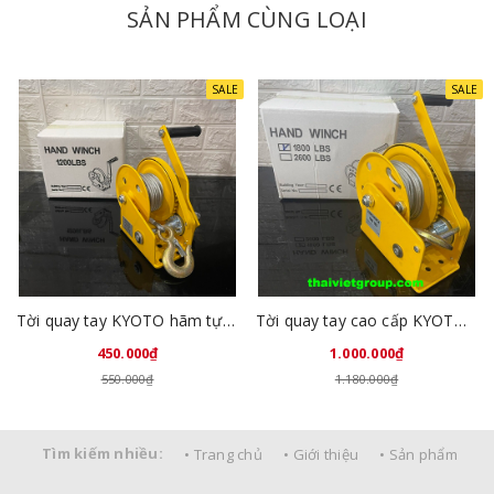
SẢN PHẨM CÙNG LOẠI
SALE
SALE
Tời quay tay KYOTO hãm tự động 1200LBS(545kg) cáp 8 mét
Tời quay tay cao cấp KYOTO tự hãm 1800LBS-817kg cáp dài 15 mét
450.000₫
1.000.000₫
550.000₫
1.180.000₫
Tìm kiếm nhiều:
• Trang chủ
• Giới thiệu
• Sản phẩm