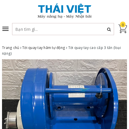
0
Toggle
navigation
Trang chủ
Tời quay tay hãm tự động
Tời quay tay cao cấp 3 tấn (loại
nặng)