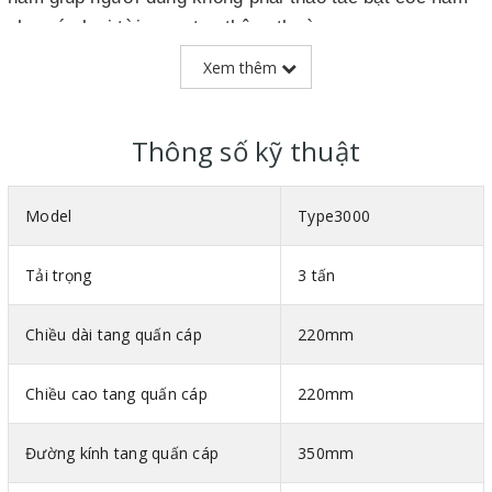
như các loại tời quay tay thông thường.
Toàn bộ thân tời được sơn tĩnh điện giúp tời có thể làm
Xem thêm
việc tại các môi trường khắc nghiệt.
Tời quay tay cao cấp đã vượt qua một loạt các bài kiểm
Thông số kỹ thuật
tra quan trọng, bao gồm kiểm tra khả năng chịu tải,
... Và đã được chứng nhận đạt tiêu chuẩn GS và
Model
Type3000
CE của Châu Âu.
Tải trọng
3 tấn
Chiều dài tang quấn cáp
220mm
Chiều cao tang quấn cáp
220mm
Đường kính tang quấn cáp
350mm