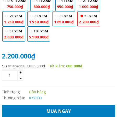
0.5Tx2.5M
1Tx2.5M
1Tx5M
2Tx2.5M
750.000₫
800.000₫
950.000₫
1.000.000₫
2Tx5M
3Tx3M
3Tx5M
5Tx3M
1.250.000₫
1.550.000₫
1.850.000₫
2.200.000₫
5Tx5M
10Tx5M
2.600.000₫
5.900.000₫
2.200.000₫
2.880.000₫
Tiết kiệm:
680.000₫
Giá thị trường:
+
–
Tình trạng:
Còn hàng
Thương hiệu:
KYOTO
MUA NGAY