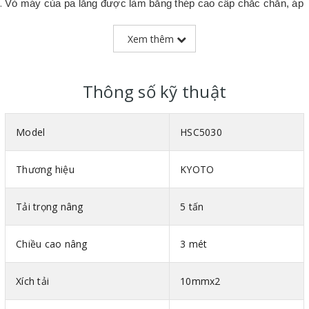
Vỏ máy của pa lăng được làm bằng thép cao cấp chắc chắn, áp
dụng
công nghệ sơn tĩnh điện tiên tiến đảm bảo độ bền đẹp theo
thời gian.
Xem thêm
Bánh răng làm từ thép cao cấp theo tiêu chuẩn quốc tế, giúp
máy hoạt động ổn định, hiệu quả và chính xác hơn.
Thông số kỹ thuật
Xích tải của pa lăng được làm dày, công nghệ đúc với độ chính
xác cao theo tiêu chuẩn quốc tế G80, phù hợp với điều kiện làm
Model
HSC5030
việc khắc nhiệt, kể cả quá tải.
Móc treo và móc cẩu của pa lăng đều được làm bằng hợp kim
Thương hiệu
KYOTO
thép cao cấp, chắc chắn và có độ bền cao, có chốt chặn giúp
giữ tải không bị tuột ra ngoài, tăng tính an toàn cao.
Tải trọng nâng
5 tấn
Chiều cao nâng
3 mét
Xích tải
10mmx2