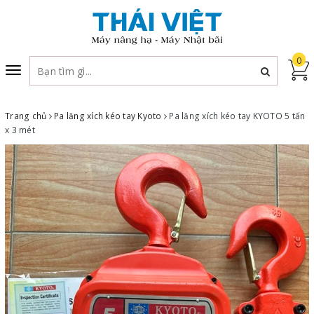
0
Toggle
navigation
Trang chủ
Pa lăng xích kéo tay Kyoto
Pa lăng xích kéo tay KYOTO 5 tấn
x 3 mét