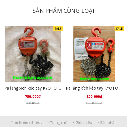
SẢN PHẨM CÙNG LOẠI
SALE
SALE
Pa lăng xích kéo tay KYOTO 0.5 tấn x 2,5 mét
Pa lăng xích kéo tay KYOTO 1 tấn x 2.5 mét
750.000₫
800.000₫
990.000₫
1.080.000₫
Tìm kiếm nhiều:
• Trang chủ
• Giới thiệu
• Sản phẩm