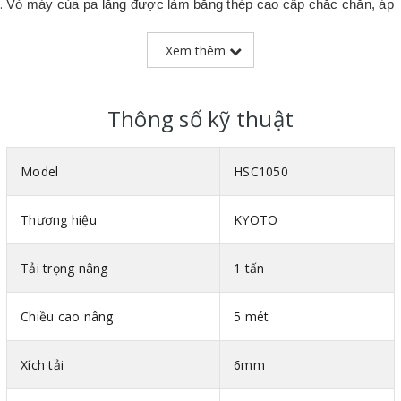
Vỏ máy của pa lăng được làm bằng thép cao cấp chắc chắn, áp
dụng
công nghệ sơn tĩnh điện tiên tiến đảm bảo độ bền đẹp theo
thời gian.
Xem thêm
Bánh răng làm từ thép cao cấp theo tiêu chuẩn quốc tế, giúp
máy hoạt động ổn định, hiệu quả và chính xác hơn.
Thông số kỹ thuật
Xích tải của pa lăng được làm dày, công nghệ đúc với độ chính
xác cao theo tiêu chuẩn quốc tế G80, phù hợp với điều kiện làm
Model
HSC1050
việc khắc nhiệt, kể cả quá tải.
Móc treo và móc cẩu của pa lăng đều được làm bằng hợp kim
Thương hiệu
KYOTO
thép cao cấp, chắc chắn và có độ bền cao, có chốt chặn giúp
giữ tải không bị tuột ra ngoài, tăng tính an toàn cao.
Tải trọng nâng
1 tấn
Chiều cao nâng
5 mét
Xích tải
6mm