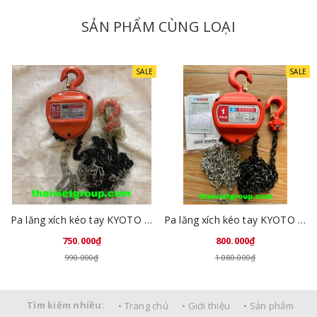
SẢN PHẨM CÙNG LOẠI
SALE
SALE
Pa lăng xích kéo tay KYOTO 0.5 tấn x 2,5 mét
Pa lăng xích kéo tay KYOTO 1 tấn x 2.5 mét
750.000₫
800.000₫
990.000₫
1.080.000₫
Tìm kiếm nhiều:
• Trang chủ
• Giới thiệu
• Sản phẩm