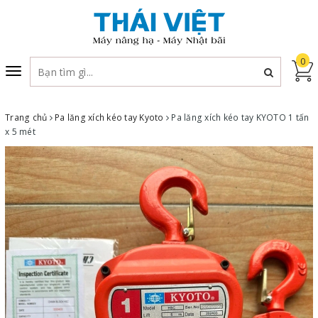
0
Toggle
navigation
Trang chủ
Pa lăng xích kéo tay Kyoto
Pa lăng xích kéo tay KYOTO 1 tấn
x 5 mét