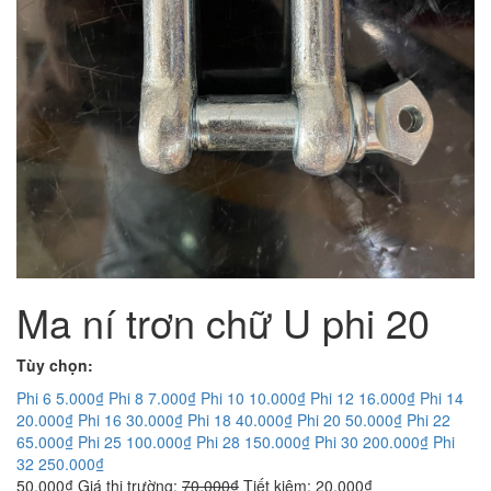
Ma ní trơn chữ U phi 20
Tùy chọn:
Phi 6
5.000₫
Phi 8
7.000₫
Phi 10
10.000₫
Phi 12
16.000₫
Phi 14
20.000₫
Phi 16
30.000₫
Phi 18
40.000₫
Phi 20
50.000₫
Phi 22
65.000₫
Phi 25
100.000₫
Phi 28
150.000₫
Phi 30
200.000₫
Phi
32
250.000₫
50.000₫
Giá thị trường:
70.000₫
Tiết kiệm:
20.000₫