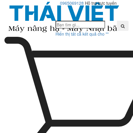
0965069128
Hỗ trợ trực tuyến
Toggle
navigati
Hiển thị tất cả kết quả cho "
"