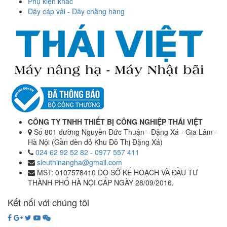
Phụ kiện khác
Dây cáp vải - Dây chằng hàng
CÔNG TY TNHH THIẾT BỊ CÔNG NGHIỆP THÁI VIỆT
Số 801 đường Nguyễn Đức Thuận - Đặng Xá - Gia Lâm -
Hà Nội (Gần đèn đỏ Khu Đô Thị Đặng Xá)
024 62 92 52 82 - 0977 557 411
sieuthinangha@gmail.com
MST: 0107578410 DO SỞ KẾ HOẠCH VÀ ĐẦU TƯ
THÀNH PHỐ HÀ NỘI CẤP NGÀY 28/09/2016.
Kết nối với chúng tôi