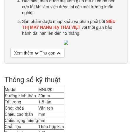
Đăc biệt, thân được mạ kẽm giúp ma ní có độ bền
cực tốt khi làm việc được tại các môi trường khắc
nghiệt.
Sản phẩm được nhập khẩu và phân phối bởi
SIÊU
THỊ MÁY NÂNG HẠ THÁI VIỆT
với thời gian bảo
hành dài hạn lên đến 12 tháng.
Xem thêm
Thu gọn
Thông số kỹ thuật
Model
MNU20
Đường kính thân
20mm
Tải trọng
1.5 tấn
Chốt khóa
Vặn ren
Chiều cao thân
mm
Chiều rộng miệng
mm
Chất liệu
Thép hợp kim