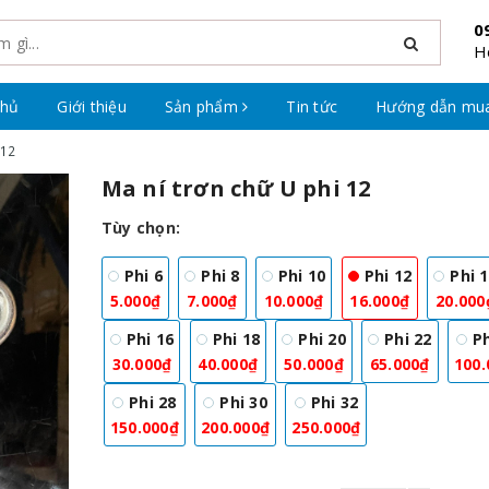
0
H
chủ
Giới thiệu
Sản phẩm
Tin tức
Hướng dẫn mu
 12
Ma ní trơn chữ U phi 12
Tùy chọn:
Phi 6
Phi 8
Phi 10
Phi 12
Phi 
5.000₫
7.000₫
10.000₫
16.000₫
20.000
Phi 16
Phi 18
Phi 20
Phi 22
Ph
30.000₫
40.000₫
50.000₫
65.000₫
100.
Phi 28
Phi 30
Phi 32
150.000₫
200.000₫
250.000₫