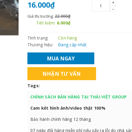
+
16.000₫
–
22.000₫
Giá thị trường:
Tiết kiệm:
6.000₫
Tình trạng:
Còn hàng
Thương hiệu:
Đang cập nhật
MUA NGAY
NHẬN TƯ VẤN
Tags:
CHÍNH SÁCH BÁN HÀNG TẠI THÁI VIỆT GROUP
Cam kết hình ảnh/video thật 100%
Bảo hành chính hãng 12 tháng
07 ngày đổi hàng miễn phí nếu xẩy ra lỗi do nhà sả