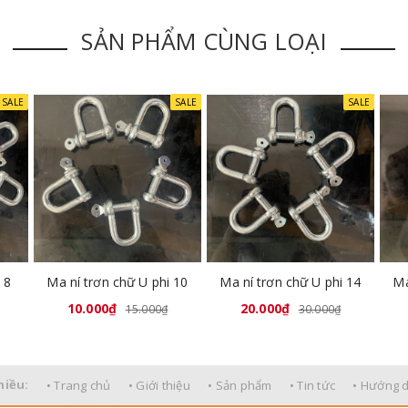
SẢN PHẨM CÙNG LOẠI
SALE
SALE
SALE
 8
Ma ní trơn chữ U phi 10
Ma ní trơn chữ U phi 14
Ma
10.000₫
20.000₫
15.000₫
30.000₫
hiều:
• Trang chủ
• Giới thiệu
• Sản phẩm
• Tin tức
• Hướng 