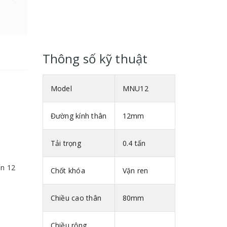
Thông số kỹ thuật
Model
MNU12
Đường kính thân
12mm
Tải trọng
0.4 tấn
ến 12
Chốt khóa
Vặn ren
Chiều cao thân
80mm
Chiều rộng