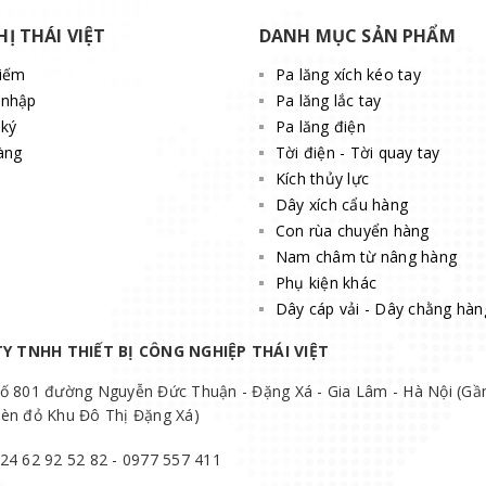
HỊ THÁI VIỆT
DANH MỤC SẢN PHẨM
kiếm
Pa lăng xích kéo tay
 nhập
Pa lăng lắc tay
ký
Pa lăng điện
àng
Tời điện - Tời quay tay
Kích thủy lực
Dây xích cẩu hàng
Con rùa chuyển hàng
Nam châm từ nâng hàng
Phụ kiện khác
Dây cáp vải - Dây chằng hàn
Y TNHH THIẾT BỊ CÔNG NGHIỆP THÁI VIỆT
ố 801 đường Nguyễn Đức Thuận - Đặng Xá - Gia Lâm - Hà Nội (Gầ
èn đỏ Khu Đô Thị Đặng Xá)
24 62 92 52 82 - 0977 557 411