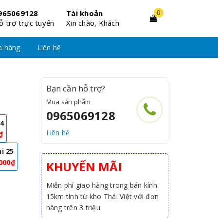
0
965069128
Tài khoản
ỗ trợ trực tuyến
Xin chào, Khách
a hàng
Liên hệ
Bạn cần hỗ trợ?
Mua sản phẩm
0965069128
14
Liên hệ
₫
i 25
000₫
KHUYẾN MÃI
Miễn phí giao hàng trong bán kính
15km tính từ kho Thái Việt với đơn
hàng trên 3 triệu.