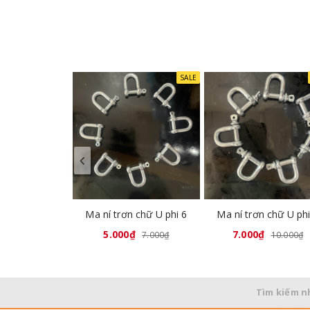
SALE
Ma ní trơn chữ U phi 6
Ma ní trơn chữ U phi
5.000₫
7.000₫
7.000₫
10.000₫
Tìm kiếm n