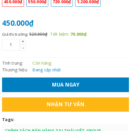
450.000₫
550.000₫
720.000₫
1.200.000₫
450.000₫
520.000₫
Tiết kiệm:
70.000₫
Giá thị trường:
+
–
Tình trạng:
Còn hàng
Thương hiệu:
Đang cập nhật
MUA NGAY
NHẬN TƯ VẤN
Tags:
CHÍNH SÁCH BÁN HÀNG TẠI THÁI VIỆT GROUP