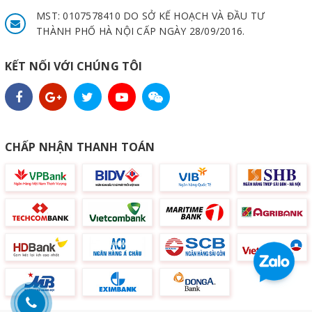
MST: 0107578410 DO SỞ KẾ HOẠCH VÀ ĐẦU TƯ
THÀNH PHỐ HÀ NỘI CẤP NGÀY 28/09/2016.
KẾT NỐI VỚI CHÚNG TÔI
CHẤP NHẬN THANH TOÁN