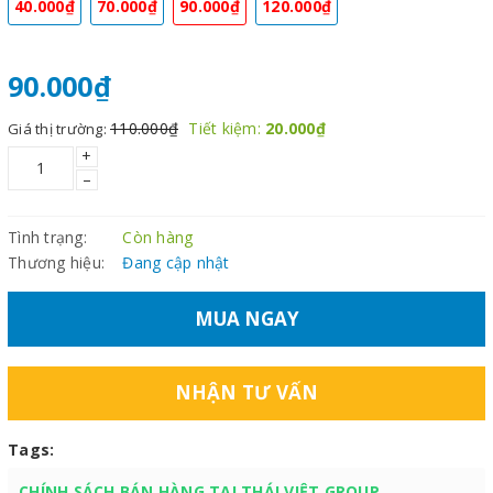
40.000₫
70.000₫
90.000₫
120.000₫
90.000₫
110.000₫
Tiết kiệm:
20.000₫
Giá thị trường:
+
–
Tình trạng:
Còn hàng
Thương hiệu:
Đang cập nhật
MUA NGAY
NHẬN TƯ VẤN
Tags:
CHÍNH SÁCH BÁN HÀNG TẠI THÁI VIỆT GROUP