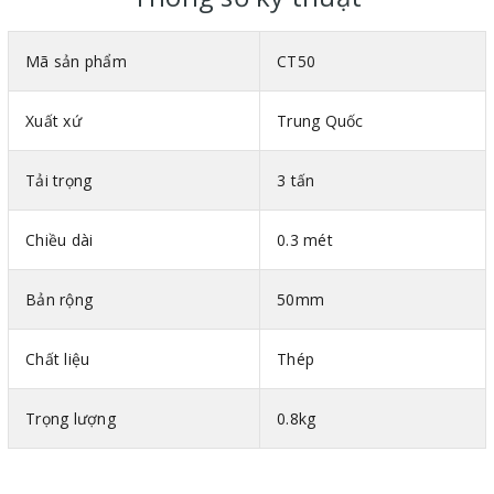
Mã sản phẩm
CT50
Xuất xứ
Trung Quốc
Tải trọng
3 tấn
Chiều dài
0.3 mét
Video hướng dẫn sử dụng tăng đơ vải chằng hàng
Giới thiệu chi tiết củ tăng chằng hàng 50mm
Bản rộng
50mm
Chất liệu sợi : 100% polyester có độ bền và chịu mài mòn cực
cao.
Chất liệu
Thép
Sản xuất theo tiêu chuẩn quốc tế EN12195-2001.
Dây tăng đơ vải chằng hàng 50mm
có khả năng chịu tải
Trọng lượng
0.8kg
1 tấn và có móc 1 đầu.
Tăng đơ và móc sản xuất bằng thép không gỉ chất lượng cao,