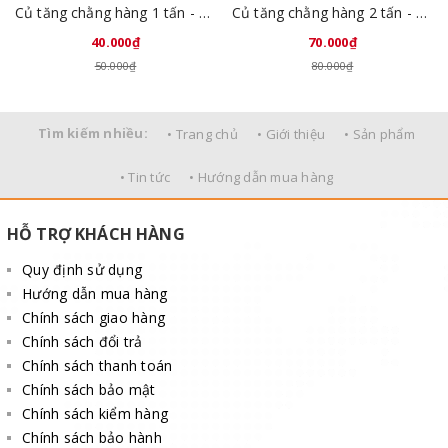
Củ tăng chằng hàng 1 tấn - 25mm
Củ tăng chằng hàng 2 tấn - 38mm
Hình ảnh tăng đơ vải chằng hàng bản 50mm
40.000₫
70.000₫
Ưu điểm khi sử dụng dây tăng đơ vải chằng
50.000₫
80.000₫
Dễ dàng điều chỉnh chiều dài theo ý muốn với khóa cài linh hoạt.
Có khả năng giữ cho dây luôn căng & hấp thụ chống sốc cao
Tìm kiếm nhiều:
• Trang chủ
• Giới thiệu
• Sản phẩm
trong quá trình vận chuyển.
• Tin tức
• Hướng dẫn mua hàng
Bền bỉ với mọi điều kiện thời tiết.
Móc khóa siết chặt đảm bảo hàng hóa không bị rung lắc trong
HỖ TRỢ KHÁCH HÀNG
quá trình vận chuyển
Quy định sử dụng
Dây tăng vải
với chất sợi polyester mềm mịn không gây trầy
Hướng dẫn mua hàng
xước hàng hóa trong quá trình vận chuyển như các dây cáp
Chính sách giao hàng
thép, dây xích.
Chính sách đổi trả
Chính sách thanh toán
Chính sách bảo mật
Chính sách kiểm hàng
Chính sách bảo hành