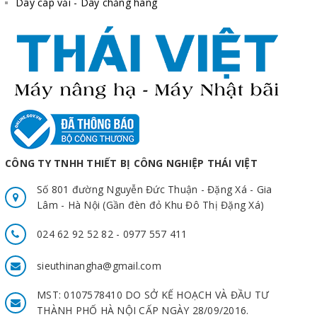
Dây cáp vải - Dây chằng hàng
CÔNG TY TNHH THIẾT BỊ CÔNG NGHIỆP THÁI VIỆT
Số 801 đường Nguyễn Đức Thuận - Đặng Xá - Gia
Lâm - Hà Nội (Gần đèn đỏ Khu Đô Thị Đặng Xá)
024 62 92 52 82 - 0977 557 411
sieuthinangha@gmail.com
MST: 0107578410 DO SỞ KẾ HOẠCH VÀ ĐẦU TƯ
THÀNH PHỐ HÀ NỘI CẤP NGÀY 28/09/2016.