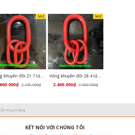
SALE
SALE
Vòng khuyên đôi 21.7 tấn GL8041-07
Vòng khuyên đôi 28.4 tấn GL8041-08
.660.000₫
2.400.000₫
2.245.000₫
3.060.000₫
dẫn mua hàng
KẾT NỐI VỚI CHÚNG TÔI