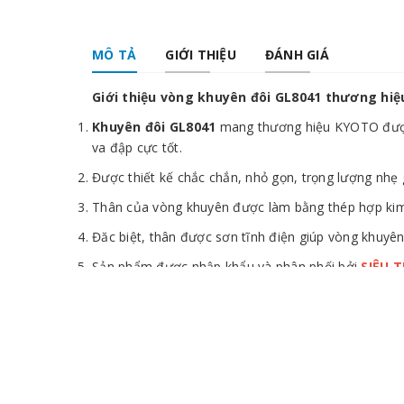
MÔ TẢ
GIỚI THIỆU
ĐÁNH GIÁ
Giới thiệu vòng khuyên đôi GL8041 thương hi
Khuyên đôi GL8041
mang thương hiệu KYOTO được s
va đập cực tốt.
Được thiết kế chắc chắn, nhỏ gọn, trọng lượng nhẹ 
Thân của vòng khuyên được làm bằng thép hợp kim đ
Đăc biệt, thân được sơn tĩnh điện giúp vòng khuyên
Sản phẩm được nhập khẩu và phân phối bởi
SIÊU 