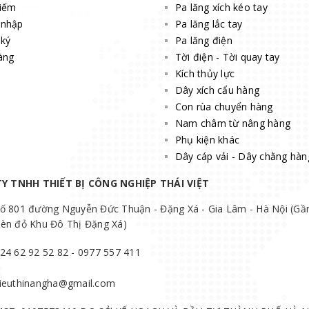
kiếm
Pa lăng xích kéo tay
 nhập
Pa lăng lắc tay
ký
Pa lăng điện
àng
Tời điện - Tời quay tay
Kích thủy lực
Dây xích cẩu hàng
Con rùa chuyển hàng
Nam châm từ nâng hàng
Phụ kiện khác
Dây cáp vải - Dây chằng hàn
Y TNHH THIẾT BỊ CÔNG NGHIỆP THÁI VIỆT
ố 801 đường Nguyễn Đức Thuận - Đặng Xá - Gia Lâm - Hà Nội (Gầ
èn đỏ Khu Đô Thị Đặng Xá)
24 62 92 52 82 - 0977 557 411
ieuthinangha@gmail.com