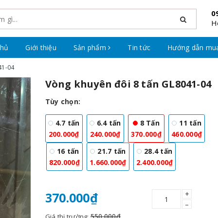
0
H
chủ
Giới thiệu
Sản phẩm
Tin tức
Hướng dẫn mu
41-04
Vòng khuyên đôi 8 tấn GL8041-04
Tùy chọn:
4.7 tấn
6.4 tấn
8 Tấn
11 tấn
200.000₫
240.000₫
370.000₫
460.000₫
16 tấn
21.7 tấn
28.4 tấn
820.000₫
1.660.000₫
2.400.000₫
+
370.000₫
–
550.000₫
Giá thị trường: