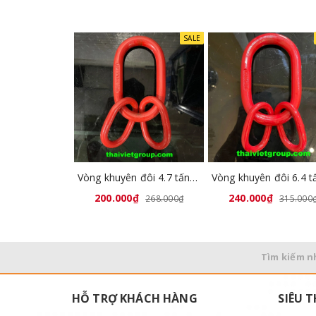
SALE
Vòng khuyên đôi 4.7 tấn GL8041-02
200.000₫
240.000₫
268.000₫
315.000
Tìm kiếm n
HỖ TRỢ KHÁCH HÀNG
SIÊU T