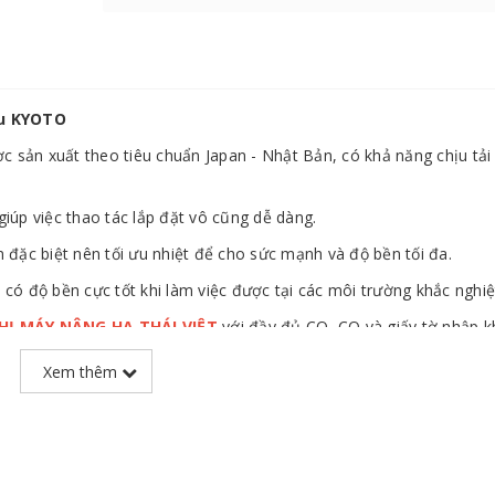
ệu KYOTO
ản xuất theo tiêu chuẩn Japan - Nhật Bản, có khả năng chịu tải
giúp việc thao tác lắp đặt vô cũng dễ dàng.
ặc biệt nên tối ưu nhiệt để cho sức mạnh và độ bền tối đa.
 có độ bền cực tốt khi làm việc được tại các môi trường khắc nghiệ
THỊ MÁY NÂNG HẠ THÁI VIỆT
với đầy đủ CO, CQ và giấy tờ nhập k
Xem thêm