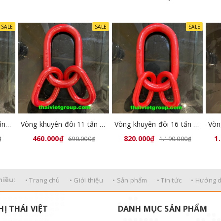
SALE
SALE
SALE
Vòng khuyên đôi 6.4 tấn GL8041-03
Vòng khuyên đôi 11 tấn GL8041-05
Vòng khuyên đôi 16 tấn GL8041-06
460.000₫
820.000₫
1
₫
690.000₫
1.190.000₫
hiều:
• Trang chủ
• Giới thiệu
• Sản phẩm
• Tin tức
• Hướng 
HỊ THÁI VIỆT
DANH MỤC SẢN PHẨM