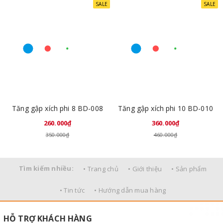
SALE
SALE
Tăng gập xích phi 8 BD-008
Tăng gập xích phi 10 BD-010
260.000₫
360.000₫
350.000₫
460.000₫
Tìm kiếm nhiều:
• Trang chủ
• Giới thiệu
• Sản phẩm
• Tin tức
• Hướng dẫn mua hàng
HỖ TRỢ KHÁCH HÀNG