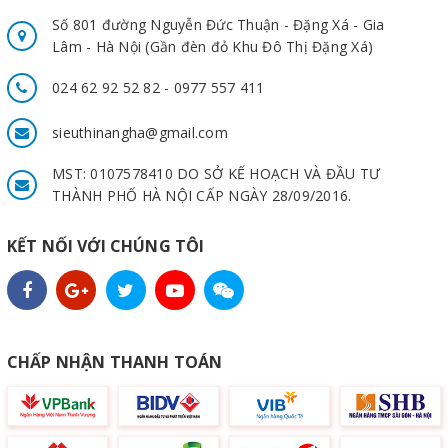
Số 801 đường Nguyễn Đức Thuận - Đặng Xá - Gia
Lâm - Hà Nội (Gần đèn đỏ Khu Đô Thị Đặng Xá)
024 62 92 52 82 - 0977 557 411
sieuthinangha@gmail.com
MST: 0107578410 DO SỞ KẾ HOẠCH VÀ ĐẦU TƯ
THÀNH PHỐ HÀ NỘI CẤP NGÀY 28/09/2016.
KẾT NỐI VỚI CHÚNG TÔI
CHẤP NHẬN THANH TOÁN