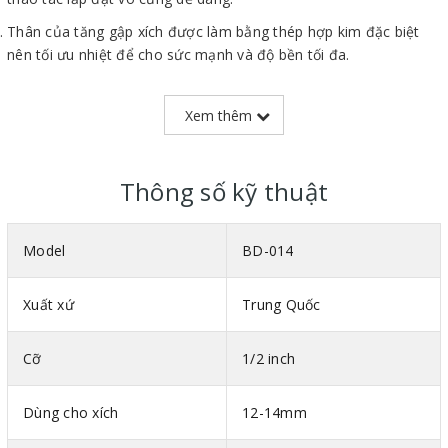
Thân của tăng gập xích được làm bằng thép hợp kim đặc biệt
nên tối ưu nhiệt để cho sức mạnh và độ bền tối đa.
Đăc biệt, thân được sơn tĩnh điện giúp tăng gập xích có độ bền
cực tốt khi làm việc được tại các môi trường khắc nghiệt.
Xem thêm
Thông số kỹ thuật
Model
BD-014
Xuất xứ
Trung Quốc
Cỡ
1/2 inch
Dùng cho xích
12-14mm