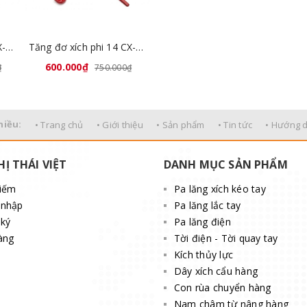
Tăng đơ xích phi 12 CX-012
Tăng đơ xích phi 14 CX-014
600.000₫
₫
750.000₫
hiều:
• Trang chủ
• Giới thiệu
• Sản phẩm
• Tin tức
• Hướng 
HỊ THÁI VIỆT
DANH MỤC SẢN PHẨM
kiếm
Pa lăng xích kéo tay
 nhập
Pa lăng lắc tay
ký
Pa lăng điện
àng
Tời điện - Tời quay tay
Kích thủy lực
Dây xích cẩu hàng
Con rùa chuyển hàng
Nam châm từ nâng hàng