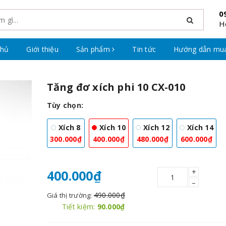
0
H
chủ
Giới thiệu
Sản phẩm
Tin tức
Hướng dẫn mu
Tăng đơ xích phi 10 CX-010
Tùy chọn:
Xích 8
Xích 10
Xích 12
Xích 14
300.000₫
400.000₫
480.000₫
600.000₫
+
400.000₫
–
490.000₫
Giá thị trường:
Tiết kiệm:
90.000₫