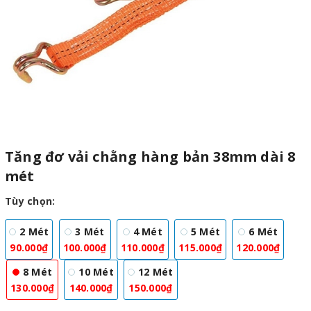
Tăng đơ vải chằng hàng bản 38mm dài 8
mét
Tùy chọn:
2 Mét
3 Mét
4 Mét
5 Mét
6 Mét
90.000₫
100.000₫
110.000₫
115.000₫
120.000₫
8 Mét
10 Mét
12 Mét
130.000₫
140.000₫
150.000₫