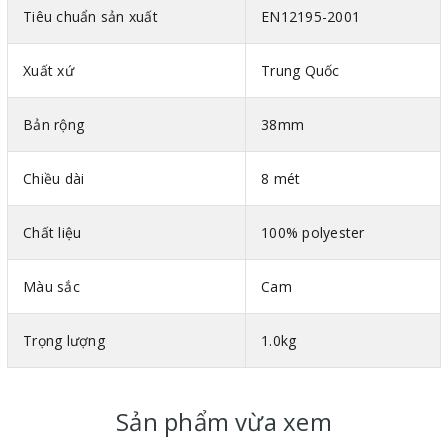
Tiêu chuẩn sản xuất
EN12195-2001
Xuất xứ
Trung Quốc
Bản rộng
38mm
Chiều dài
8 mét
Chất liệu
100% polyester
Màu sắc
Cam
Trọng lượng
1.0kg
Hình ảnh tăng đơ vải chằng hàng bản 38mm
Ưu điểm khi sử dụng dây tăng đơ vải chằng
Sản phẩm vừa xem
Dễ dàng điều chỉnh chiều dài theo ý muốn với khóa cài linh hoạt.