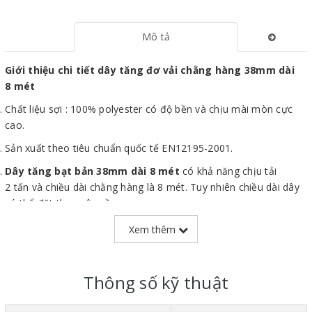
Mô tả
Giới thiệu chi tiết dây tăng đơ vải chằng hàng 38mm dài
8 mét
Chất liệu sợi : 100% polyester có độ bền và chịu mài mòn cực
cao.
Sản xuất theo tiêu chuẩn quốc tế EN12195-2001.
Dây tăng bạt bản 38mm dài 8 mét
có khả năng chịu tải
2 tấn và chiều dài chằng hàng là 8 mét. Tuy nhiên chiều dài dây
có thể đặt theo yêu cầu.
Tăng đơ và móc sản xuất bằng thép không gỉ chất lượng cao,
Xem thêm
rất bền chắc trong quá trình sử dụng.
Trọng lượng nhẹ, nhỏ gọn giúp dễ dàng thao tác trong quá trình
Thông số kỹ thuật
sử dụng.