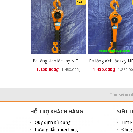
SALE
Pa lăng xích lắc tay NITTO 1 tấn x 1,5 mét
1.150.000₫
1.450.000₫
1.480.000₫
1.880.0
Tìm kiếm n
HỖ TRỢ KHÁCH HÀNG
SIÊU T
Quy định sử dụng
Tìm 
Hướng dẫn mua hàng
Đăng