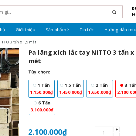
0
H
chủ
Giới thiệu
Sản phẩm
Tin tức
Hướng dẫn mu
NITTO 3 tấn x 1,5 mét
Pa lăng xích lắc tay NITTO 3 tấn x 
mét
Tùy chọn:
1 Tấn
1.5 Tấn
2 Tấn
3 Tấ
1.150.000₫
1.450.000₫
1.650.000₫
2.100.00
6 Tấn
3.100.000₫
+
2.100.000₫
–