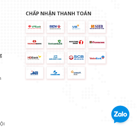
CHẤP NHẬN THANH TOÁN
g
n
ỘI