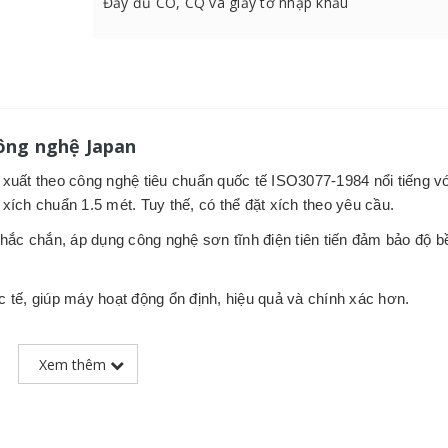
Đầy đủ CO, CQ và giấy tờ nhập khẩu
 công nghệ Japan
uất theo công nghệ tiêu chuẩn quốc tế ISO3077-1984 nổi tiếng v
i xích chuẩn 1.5 mét. Tuy thế, có thể đặt xích theo yêu cầu.
chắc chắn, áp dụng
công nghệ sơn tĩnh điện tiên tiến đảm bảo độ b
c tế, giúp máy hoạt động ổn định, hiệu quả và chính xác hơn.
với độ chính xác cao theo tiêu chuẩn quốc tế ISO3077-1984, phù 
Xem thêm
g hợp kim thép cao cấp, chắc chắn và có độ bền cao, có chốt ch