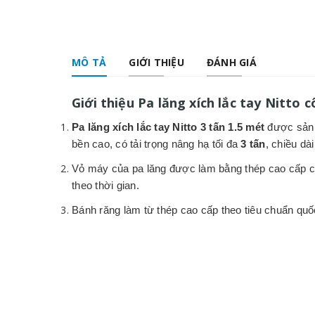
MÔ TẢ
GIỚI THIỆU
ĐÁNH GIÁ
Giới thiệu Pa lăng xích lắc tay Nitto
Pa lăng xích lắc tay Nitto 3 tấn 1.5 mét
được sản x
bền cao,
có tải trọng nâng hạ tối đa
3 tấn
, chiều dà
Vỏ máy của pa lăng được làm bằng thép cao cấp 
theo thời gian.
Bánh răng làm từ thép cao cấp theo tiêu chuẩn quố
Xích tải của pa lăng được làm dày, công nghệ hàn 
điều kiện làm việc khắc nhiệt, kể cả quá tải.
Móc treo và móc cẩu của pa lăng đều được làm bằn
giữ tải không bị tuột ra ngoài, tăng tính an toàn cao.