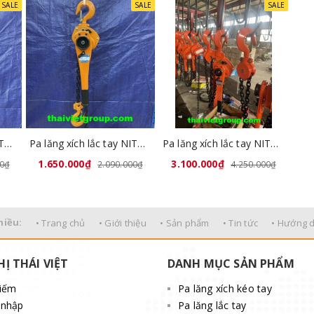
SALE
SALE
SALE
Pa lăng xích lắc tay NITTO 1,5 tấn x 1,5 mét
Pa lăng xích lắc tay NITTO 2 tấn x 1,5 mét
Pa lăng xích lắc tay NITTO 6 tấn x 1,5 mét
1.650.000₫
3.100.000₫
00₫
2.090.000₫
4.250.000₫
hiều:
• Trang chủ
• Giới thiệu
• Sản phẩm
• Tin tức
• Hướng 
HỊ THÁI VIỆT
DANH MỤC SẢN PHẨM
kiếm
Pa lăng xích kéo tay
 nhập
Pa lăng lắc tay