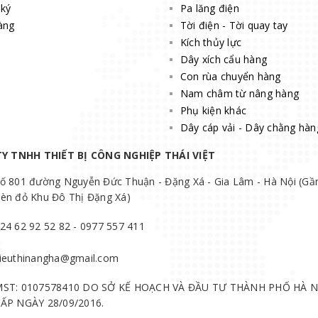
ký
Pa lăng điện
àng
Tời điện - Tời quay tay
Kích thủy lực
Dây xích cẩu hàng
Con rùa chuyển hàng
Nam châm từ nâng hàng
Phụ kiện khác
Dây cáp vải - Dây chằng hàn
Y TNHH THIẾT BỊ CÔNG NGHIỆP THÁI VIỆT
ố 801 đường Nguyễn Đức Thuận - Đặng Xá - Gia Lâm - Hà Nội (Gầ
èn đỏ Khu Đô Thị Đặng Xá)
24 62 92 52 82 - 0977 557 411
ieuthinangha@gmail.com
ST: 0107578410 DO SỞ KẾ HOẠCH VÀ ĐẦU TƯ THÀNH PHỐ HÀ N
ẤP NGÀY 28/09/2016.