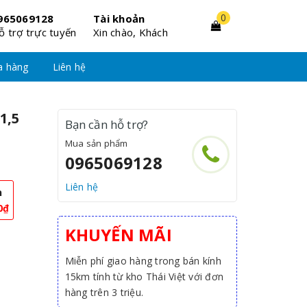
0
965069128
Tài khoản
ỗ trợ trực tuyến
Xin chào, Khách
a hàng
Liên hệ
1,5
Bạn cần hỗ trợ?
Mua sản phẩm
0965069128
Liên hệ
n
0₫
KHUYẾN MÃI
Miễn phí giao hàng trong bán kính
15km tính từ kho Thái Việt với đơn
hàng trên 3 triệu.