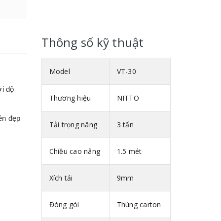
Thông số kỹ thuật
Model
VT-30
ới độ
Thương hiệu
NITTO
ền đẹp
Tải trọng nâng
3 tấn
Chiều cao nâng
1.5 mét
hợp với
Xích tải
9mm
ặn giúp
Đóng gói
Thùng carton