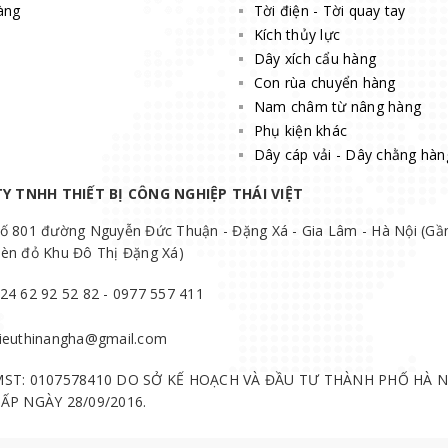
àng
Tời điện - Tời quay tay
Kích thủy lực
Dây xích cẩu hàng
Con rùa chuyển hàng
Nam châm từ nâng hàng
Phụ kiện khác
Dây cáp vải - Dây chằng hàn
Y TNHH THIẾT BỊ CÔNG NGHIỆP THÁI VIỆT
ố 801 đường Nguyễn Đức Thuận - Đặng Xá - Gia Lâm - Hà Nội (Gầ
èn đỏ Khu Đô Thị Đặng Xá)
24 62 92 52 82 - 0977 557 411
ieuthinangha@gmail.com
ST: 0107578410 DO SỞ KẾ HOẠCH VÀ ĐẦU TƯ THÀNH PHỐ HÀ N
ẤP NGÀY 28/09/2016.