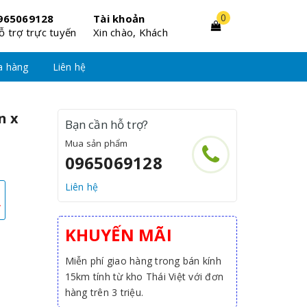
0
965069128
Tài khoản
ỗ trợ trực tuyến
Xin chào, Khách
a hàng
Liên hệ
n x
Bạn cần hỗ trợ?
Mua sản phẩm
0965069128
Liên hệ
₫
KHUYẾN MÃI
Miễn phí giao hàng trong bán kính
15km tính từ kho Thái Việt với đơn
hàng trên 3 triệu.