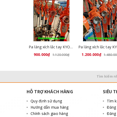
Video ba lăng lắ
Pa lăng xích lắc tay KYOTO 1 tấn x 1,5 mét
900.000₫
1.200.000₫
1.120.000₫
1.480.0
Tìm kiếm n
HỖ TRỢ KHÁCH HÀNG
SIÊU T
Quy định sử dụng
Tìm 
Hướng dẫn mua hàng
Đăng
Chính sách giao hàng
Đăng 