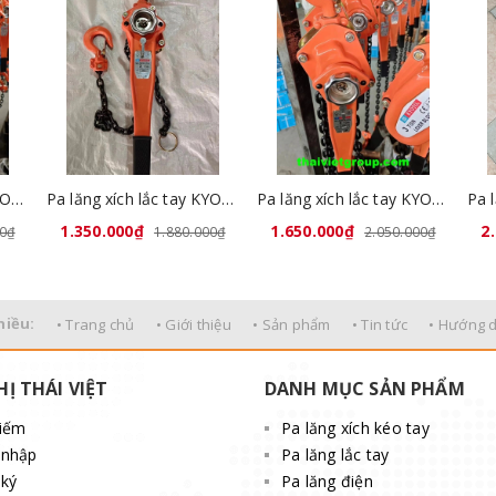
c tay Kyoto được sản xuất tại nhà máy
Pa lăng xích lắc tay KYOTO 1.5 tấn x 1,5 mét
Pa lăng xích lắc tay KYOTO 2 tấn x 1,5 mét
Pa lăng xích lắc tay KYOTO 3 tấn x 1,5 mét
1.350.000₫
1.650.000₫
2
00₫
1.880.000₫
2.050.000₫
hiều:
• Trang chủ
• Giới thiệu
• Sản phẩm
• Tin tức
• Hướng 
HỊ THÁI VIỆT
DANH MỤC SẢN PHẨM
kiếm
Pa lăng xích kéo tay
 nhập
Pa lăng lắc tay
ký
Pa lăng điện