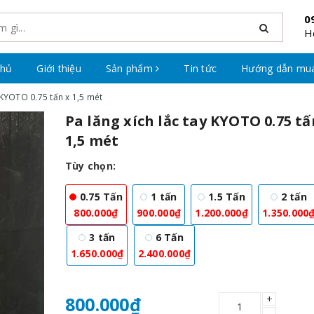
0
H
chủ
Giới thiệu
Sản phẩm
Tin tức
Hướng dẫn mu
y KYOTO 0.75 tấn x 1,5 mét
Pa lăng xích lắc tay KYOTO 0.75 tấ
1,5 mét
Tùy chọn:
0.75 Tấn
1 tấn
1.5 Tấn
2 tấn
800.000₫
900.000₫
1.200.000₫
1.350.000
3 tấn
6 Tấn
1.650.000₫
2.400.000₫
+
800.000₫
–