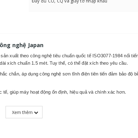
Đầy đủ CO, CQ và giấy tờ nhập khẩu
o công nghệ Japan
ản xuất theo công nghệ tiêu chuẩn quốc tế ISO3077-1984 nổi tiế
 dài xích chuẩn 1.5 mét. Tuy thế, có thể đặt xích theo yêu cầu.
chắc chắn, áp dụng
công nghệ sơn tĩnh điện tiên tiến đảm bảo độ b
c tế, giúp máy hoạt động ổn định, hiệu quả và chính xác hơn.
với độ chính xác cao theo tiêu chuẩn quốc tế ISO3077-1984, phù 
Xem thêm
g hợp kim thép cao cấp, chắc chắn và có độ bền cao, có chốt ch