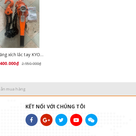
Pa lăng xích lắc tay KYOTO 6 tấn x 1,5 mét
.400.000₫
2.950.000₫
dẫn mua hàng
KẾT NỐI VỚI CHÚNG TÔI