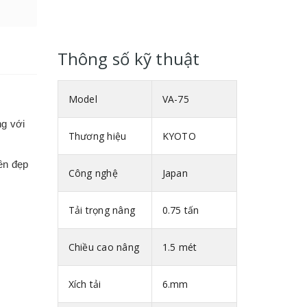
Thông số kỹ thuật
Model
VA-75
ng với
Thương hiệu
KYOTO
ền đẹp
Công nghệ
Japan
Tải trọng nâng
0.75 tấn
hợp với
Chiều cao nâng
1.5 mét
ặn giúp
Xích tải
6.mm