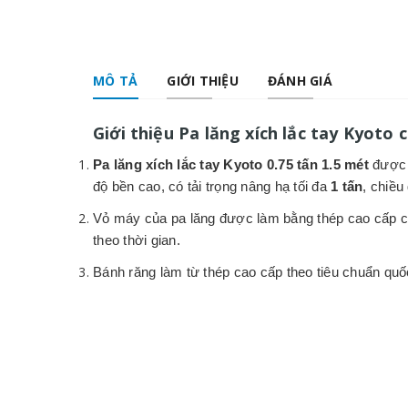
MÔ TẢ
GIỚI THIỆU
ĐÁNH GIÁ
Giới thiệu Pa lăng xích lắc tay Kyot
Pa lăng xích lắc tay Kyoto 0.75 tấn 1.5 mét
được s
độ bền cao,
có tải trọng nâng hạ tối đa
1 tấn
, chiều
Vỏ máy của pa lăng được làm bằng thép cao cấp 
theo thời gian.
Bánh răng làm từ thép cao cấp theo tiêu chuẩn quố
Xích tải của pa lăng được làm dày, công nghệ hàn 
điều kiện làm việc khắc nhiệt, kể cả quá tải.
Móc treo và móc cẩu của pa lăng đều được làm bằn
giữ tải không bị tuột ra ngoài, tăng tính an toàn cao.