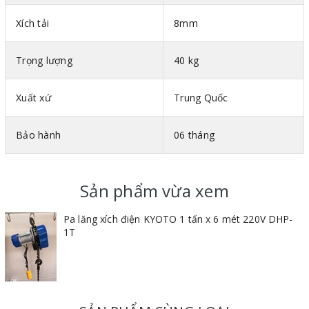
làm việc cao, đẩy nhanh tiến độ thi công công việc.
Xích tải
8mm
Pa lăng xích điện DHS
được lắp đặt cố định trên dầm
Trọng lượng
40 kg
thép, cẩu trục để nâng hạ vật nặng, bốc xếp, dỡ hàng hóa,
thiết bị, máy móc trong khai khoáng, tại các nhà máy công
Xuất xứ
Trung Quốc
nghiệp, công trường xây dựng, bến cảng, kho bãi…
Bảo hành
06 tháng
Sản phẩm vừa xem
Pa lăng xích điện KYOTO 1 tấn x 6 mét 220V DHP-
1T