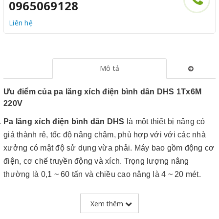
0965069128
Liên hệ
Mô tả
Ưu điểm của pa lăng xích điện bình dân DHS 1Tx6M
220V
Pa lăng xích điện bình dân DHS
là một thiết bị nâng có
giá thành rẻ, tốc độ nâng chậm, phù hợp với với các nhà
xưởng có mật độ sử dụng vừa phải. Máy bao gồm động cơ
điện, cơ chế truyền động và xích.
Trọng lượng nâng
thường là 0,1 ~ 60 tấn và chiều cao nâng là 4 ~ 20 mét.
Pa lăng xích điện DHS 1 t
ấn 6 mét
với tải trọng nâng hạ
Xem thêm
tiêu chuẩn
1 tấn
, chiều cao nâng hạ
6
m,
có thể thay đổi
xích theo nhu cầu đặt hàng.