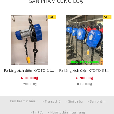
SẢN PHẨM CÙNG LOẠI
SALE
SALE
Pa lăng xích điện KYOTO 2 tấn x 6 mét 220V DHP-2T
Pa lăng xích điện KYOTO 3 tấn x 6 mét 220V DHP-3T
6.300.000₫
6.700.000₫
7.900.000₫
8.450.000₫
Tìm kiếm nhiều:
• Trang chủ
• Giới thiệu
• Sản phẩm
• Tin tức
• Hướng dẫn mua hàng