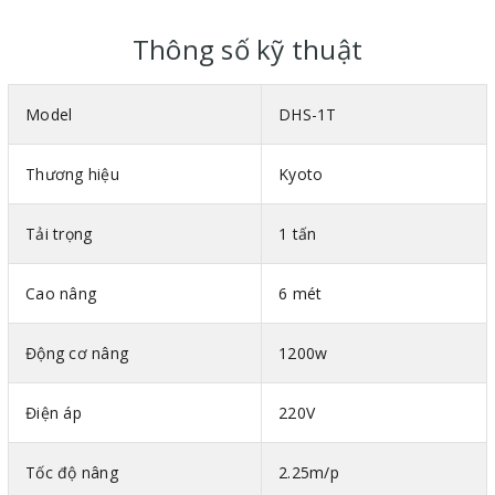
Máy có kích thước nhỏ, gọn, đẹp mắt, trọng lượng nhẹ, dễ
Thông số kỹ thuật
vận hành, dễ sử dụng và bảo dưỡng, được t
hiết kế thông
minh với khả năng tự động dừng nếu xích đạt chiều dài tối
Model
DHS-1T
đa và chiều dài ngắn nhất, tăng tính an toàn cho người sử
dụng.
Thương hiệu
Kyoto
Pa lăng xích điện DHS 1 t
ấn
với động cơ tiết kiệm điện
năng, thiết kế đặc biệt giúp tản nhiệt mau chóng, động cơ
Tải trọng
1 tấn
bằng đồng nguyên chất 100%, hệ thống phanh nhanh,
phanh bền, phanh sẽ tự động khi mất điện.
Cao nâng
6 mét
Móc trên và móc cẩu dưới đều có chốt an toàn theo tiêu
Động cơ nâng
1200w
chuẩn, sử dụng thép chất lượng cao đã qua kiểm nghiệm
thực tế.
Điện áp
220V
Pa lăng xích điện DHS 1 t
ấn
sử dụng nguồn điện áp 220v
- 1 pha, với tốc độ nâng hạ chậm đạt
2,25
m/phút
, có khả
Tốc độ nâng
2.25m/p
năng làm việc liên tục trong ngày mà vẫn đem lại năng suất