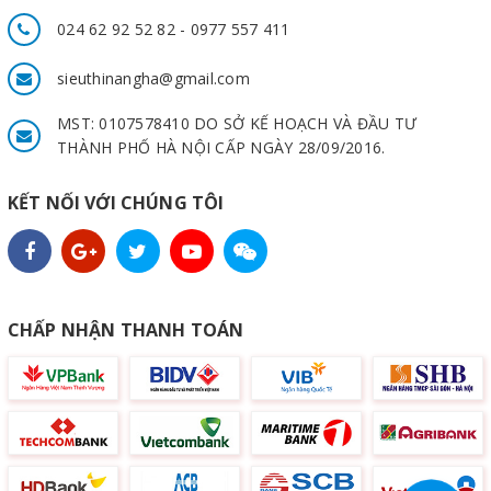
024 62 92 52 82 - 0977 557 411
sieuthinangha@gmail.com
MST: 0107578410 DO SỞ KẾ HOẠCH VÀ ĐẦU TƯ
THÀNH PHỐ HÀ NỘI CẤP NGÀY 28/09/2016.
KẾT NỐI VỚI CHÚNG TÔI
CHẤP NHẬN THANH TOÁN