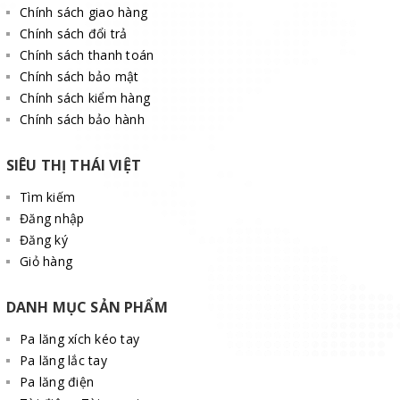
này cho phép cần cẩu lò xo xoay tự do với dây cáp mà không
Chính sách giao hàng
gặp sự cố quấn dây, giúp kéo dài tuổi thọ của dây cáp.
Chính sách đổi trả
Chính sách thanh toán
Chính sách bảo mật
Chính sách kiểm hàng
Chính sách bảo hành
SIÊU THỊ THÁI VIỆT
Tìm kiếm
Đăng nhập
Đăng ký
Giỏ hàng
DANH MỤC SẢN PHẨM
Pa lăng xích kéo tay
Pa lăng lắc tay
Pa lăng điện