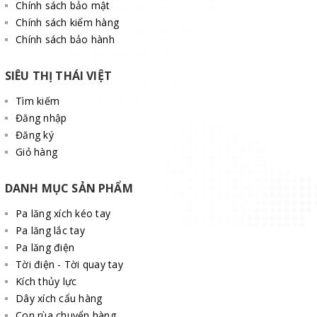
Chính sách bảo mật
Chính sách kiểm hàng
Chính sách bảo hành
SIÊU THỊ THÁI VIỆT
Tìm kiếm
Đăng nhập
Đăng ký
Giỏ hàng
Để sở hữu một sản phẩm "CHÍNH HÃNG" , với các thông số kỹ
thuật đã được KIỂM ĐỊNH nghiêm ngặt là AN TOÀN cho người
DANH MỤC SẢN PHẨM
sử dụng, Quý khách hãy liên hệ Thái Việt theo địa chỉ:
Pa lăng xích kéo tay
CÔNG TY TNHH THIẾT BỊ CÔNG NGHIỆP THÁI VIỆT
Pa lăng lắc tay
Pa lăng điện
Trụ sở : Số 801 đường Nguyễn Đức Thuận - Đặng Xá - Gia Lâm -
Tời điện - Tời quay tay
Hà Nội
Kích thủy lực
Điện thoại :
024 62 92 52 82
-
0977 557 411
-
0965 069 128
Dây xích cẩu hàng
Con rùa chuyển hàng