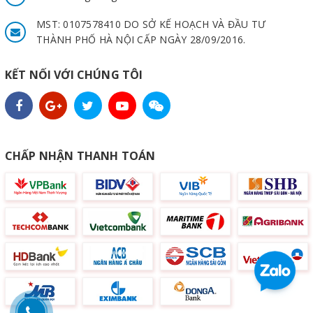
MST: 0107578410 DO SỞ KẾ HOẠCH VÀ ĐẦU TƯ
THÀNH PHỐ HÀ NỘI CẤP NGÀY 28/09/2016.
KẾT NỐI VỚI CHÚNG TÔI
CHẤP NHẬN THANH TOÁN