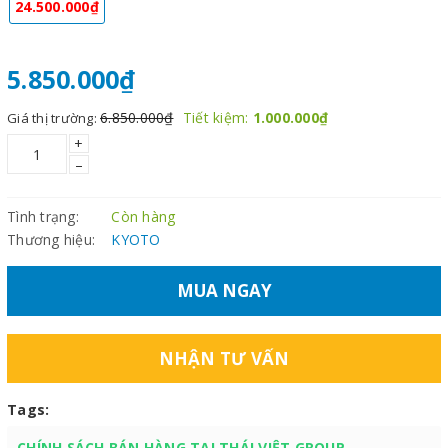
24.500.000₫
5.850.000₫
6.850.000₫
Tiết kiệm:
1.000.000₫
Giá thị trường:
+
–
Tình trạng:
Còn hàng
Thương hiệu:
KYOTO
MUA NGAY
NHẬN TƯ VẤN
Tags:
CHÍNH SÁCH BÁN HÀNG TẠI THÁI VIỆT GROUP