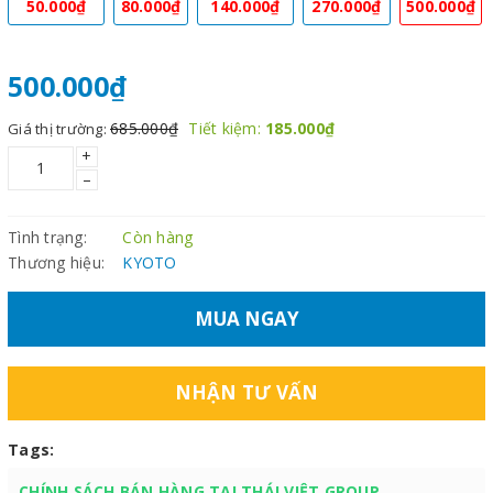
50.000₫
80.000₫
140.000₫
270.000₫
500.000₫
500.000₫
685.000₫
Tiết kiệm:
185.000₫
Giá thị trường:
+
–
Tình trạng:
Còn hàng
Thương hiệu:
KYOTO
MUA NGAY
NHẬN TƯ VẤN
Tags:
CHÍNH SÁCH BÁN HÀNG TẠI THÁI VIỆT GROUP