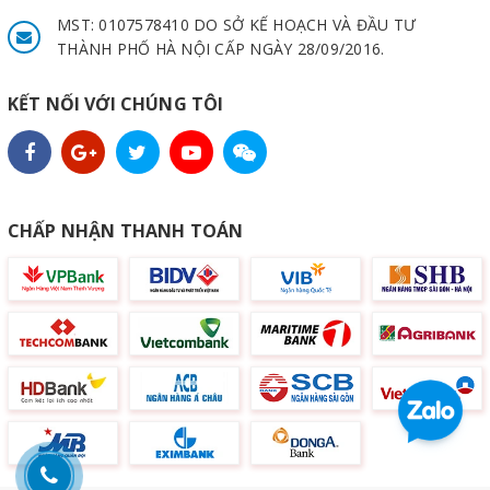
MST: 0107578410 DO SỞ KẾ HOẠCH VÀ ĐẦU TƯ
THÀNH PHỐ HÀ NỘI CẤP NGÀY 28/09/2016.
KẾT NỐI VỚI CHÚNG TÔI
CHẤP NHẬN THANH TOÁN