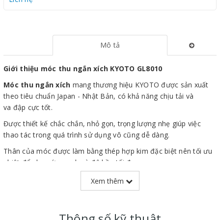
Mô tả
Giới thiệu móc thu ngắn xích KYOTO GL8010
Móc thu ngắn xích
mang thương hiệu KYOTO được sản xuất
theo tiêu chuẩn Japan - Nhật Bản, có khả năng chịu tải và
va đập cực tốt.
Được thiết kế chắc chắn, nhỏ gọn, trọng lượng nhẹ giúp việc
thao tác trong quá trình sử dụng vô cũng dễ dàng.
Thân của móc được làm bằng thép hợp kim đặc biệt nên tối ưu
nhiệt để cho sức mạnh và độ bền tối đa.
Sản phẩm được nhập khẩu và phân phối bởi
SIÊU THỊ MÁY
Xem thêm
NÂNG HẠ THÁI VIỆT
với đầy đủ CO, CQ và giấy tờ nhập khẩu.
Thông số kỹ thuật