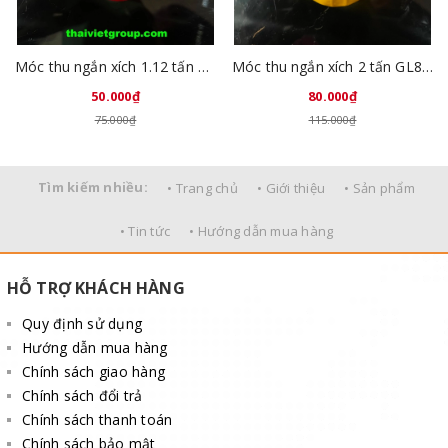
Móc thu ngắn xích 1.12 tấn GL8010-01
Móc thu ngắn xích 2 tấn GL8010-02
50.000₫
80.000₫
75.000₫
115.000₫
Tìm kiếm nhiều:
• Trang chủ
• Giới thiệu
• Sản phẩm
• Tin tức
• Hướng dẫn mua hàng
HỖ TRỢ KHÁCH HÀNG
Quy định sử dụng
Hướng dẫn mua hàng
Chính sách giao hàng
Chính sách đổi trả
Chính sách thanh toán
Chính sách bảo mật