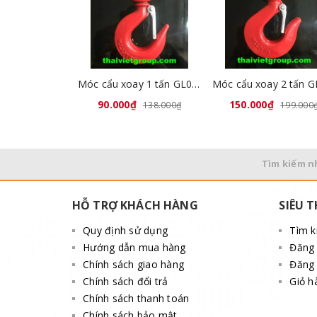
Móc cẩu xoay 1 tấn GL0711-02
90.000₫
150.000₫
138.000₫
199.000
Tìm kiếm n
HỖ TRỢ KHÁCH HÀNG
SIÊU T
Quy định sử dụng
Tìm 
Hướng dẫn mua hàng
Đăng
Chính sách giao hàng
Đăng 
Chính sách đổi trả
Giỏ h
Chính sách thanh toán
Chính sách bảo mật