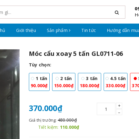
0
H
chủ
Giới thiệu
Sản phẩm
Tin tức
Hướng dẫn mu
Móc cẩu xoay 5 tấn GL0711-06
Tùy chọn:
1 tấn
2 tấn
3 tấn
4.5 tấn
90.000₫
150.000₫
180.000₫
330.000₫
37
+
370.000₫
–
480.000₫
Giá thị trường:
Tiết kiệm:
110.000₫