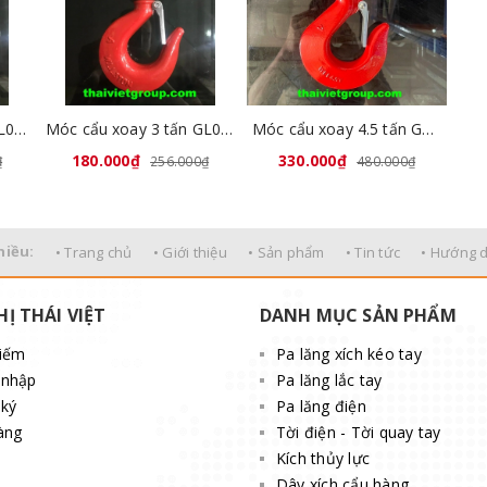
Móc cẩu xoay 2 tấn GL0711-04
Móc cẩu xoay 3 tấn GL0711-05
Móc cẩu xoay 4.5 tấn GL0711-06
180.000₫
330.000₫
₫
256.000₫
480.000₫
hiều:
• Trang chủ
• Giới thiệu
• Sản phẩm
• Tin tức
• Hướng 
HỊ THÁI VIỆT
DANH MỤC SẢN PHẨM
kiếm
Pa lăng xích kéo tay
 nhập
Pa lăng lắc tay
ký
Pa lăng điện
àng
Tời điện - Tời quay tay
Kích thủy lực
Dây xích cẩu hàng