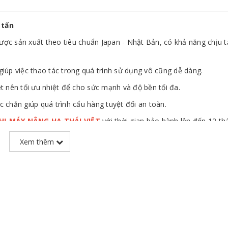
 tấn
c sản xuất theo tiêu chuẩn Japan - Nhật Bản, có khả năng chịu t
giúp việc thao tác trong quá trình sử dụng vô cũng dễ dàng.
 nên tối ưu nhiệt để cho sức mạnh và độ bền tối đa.
c chắn giúp quá trình cẩu hàng tuyệt đối an toàn.
THỊ MÁY NÂNG HẠ THÁI VIỆT
với thời gian bảo hành lên đến 12 th
Xem thêm