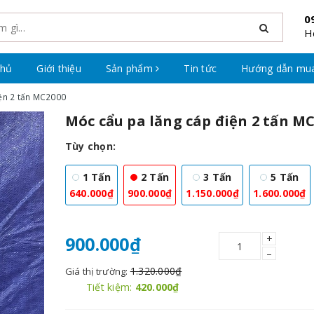
0
H
chủ
Giới thiệu
Sản phẩm
Tin tức
Hướng dẫn mu
ện 2 tấn MC2000
Móc cẩu pa lăng cáp điện 2 tấn M
Tùy chọn:
1 Tấn
2 Tấn
3 Tấn
5 Tấn
640.000₫
900.000₫
1.150.000₫
1.600.000₫
+
900.000₫
–
1.320.000₫
Giá thị trường:
Tiết kiệm:
420.000₫