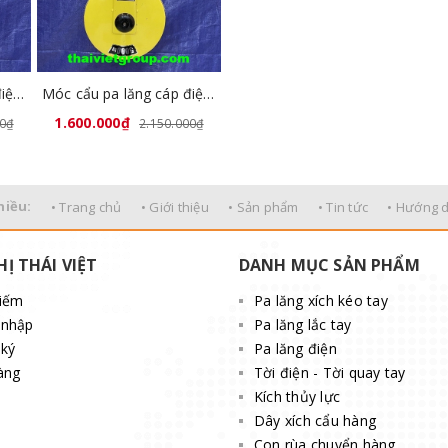
Móc cẩu pa lăng cáp điện 3 tấn MC3000
Móc cẩu pa lăng cáp điện 5 tấn MC5000
1.600.000₫
00₫
2.150.000₫
hiều:
• Trang chủ
• Giới thiệu
• Sản phẩm
• Tin tức
• Hướng 
HỊ THÁI VIỆT
DANH MỤC SẢN PHẨM
kiếm
Pa lăng xích kéo tay
 nhập
Pa lăng lắc tay
ký
Pa lăng điện
àng
Tời điện - Tời quay tay
Kích thủy lực
Dây xích cẩu hàng
Con rùa chuyển hàng