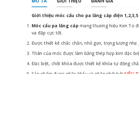
MÔ TẢ
GIỚI THIỆU
ĐÁNH GIÁ
Giới thiệu móc cẩu cho pa lăng cáp điện 1,2,3,5
Móc cẩu pa lăng cáp
mang thương hiệu Ken To đượ
va đập cực tốt.
Được thiết kế chắc chắn, nhỏ gọn, trọng lượng nhẹ 
Thân của móc được làm bằng thép hợp kim đặc biệt
Đăc biệt, chốt khóa được thiết kế khóa tự động chắ
Sản phẩm được nhập khẩu và phân phối bởi
SIÊU 