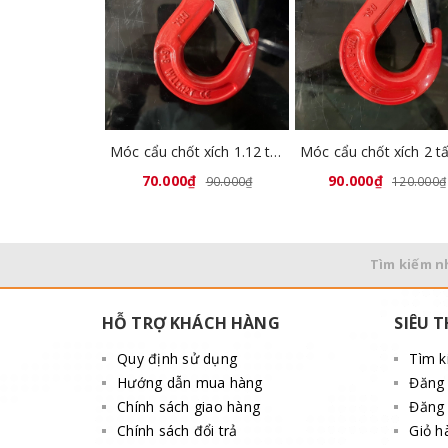
Móc cẩu chốt xích 1.12 tấn GL8008-01
70.000₫
90.000₫
90.000₫
120.000₫
Tìm kiếm n
HỖ TRỢ KHÁCH HÀNG
SIÊU T
Quy định sử dụng
Tìm 
Hướng dẫn mua hàng
Đăng
Chính sách giao hàng
Đăng 
Chính sách đổi trả
Giỏ h