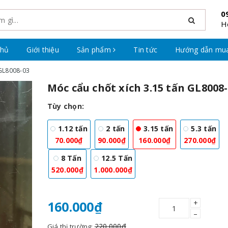
0
H
chủ
Giới thiệu
Sản phẩm
Tin tức
Hướng dẫn mu
 GL8008-03
Móc cẩu chốt xích 3.15 tấn GL8008
Tùy chọn:
1.12 tấn
2 tấn
3.15 tấn
5.3 tấn
70.000₫
90.000₫
160.000₫
270.000₫
8 Tấn
12.5 Tấn
520.000₫
1.000.000₫
+
160.000₫
–
220.000₫
Giá thị trường: