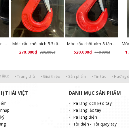
Móc cẩu chốt xích 2 tấn GL8008-02
Móc cẩu chốt xích 5.3 tấn GL8008-04
Móc cẩu chốt xích 8 tấn GL8008-05
270.000₫
520.000₫
1
380.000₫
770.000₫
hiều:
• Trang chủ
• Giới thiệu
• Sản phẩm
• Tin tức
• Hướng 
HỊ THÁI VIỆT
DANH MỤC SẢN PHẨM
kiếm
Pa lăng xích kéo tay
 nhập
Pa lăng lắc tay
ký
Pa lăng điện
àng
Tời điện - Tời quay tay