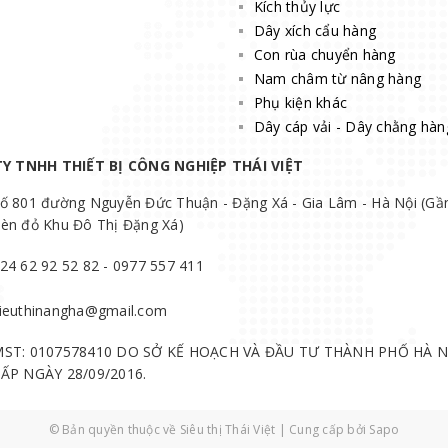
Kích thủy lực
Dây xích cẩu hàng
Con rùa chuyển hàng
Nam châm từ nâng hàng
Phụ kiện khác
Dây cáp vải - Dây chằng hàn
Y TNHH THIẾT BỊ CÔNG NGHIỆP THÁI VIỆT
ố 801 đường Nguyễn Đức Thuận - Đặng Xá - Gia Lâm - Hà Nội (Gầ
èn đỏ Khu Đô Thị Đặng Xá)
24 62 92 52 82 - 0977 557 411
ieuthinangha@gmail.com
ST: 0107578410 DO SỞ KẾ HOẠCH VÀ ĐẦU TƯ THÀNH PHỐ HÀ N
ẤP NGÀY 28/09/2016.
© Bản quyền thuộc về
Siêu thị Thái Việt
|
Cung cấp bởi
Sapo