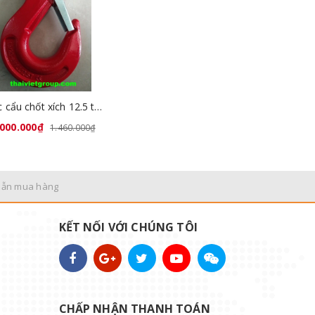
Móc cẩu chốt xích 12.5 tấn GL8008-06
.000.000₫
1.460.000₫
dẫn mua hàng
KẾT NỐI VỚI CHÚNG TÔI
CHẤP NHẬN THANH TOÁN