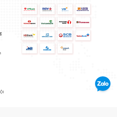
g
n
ỘI