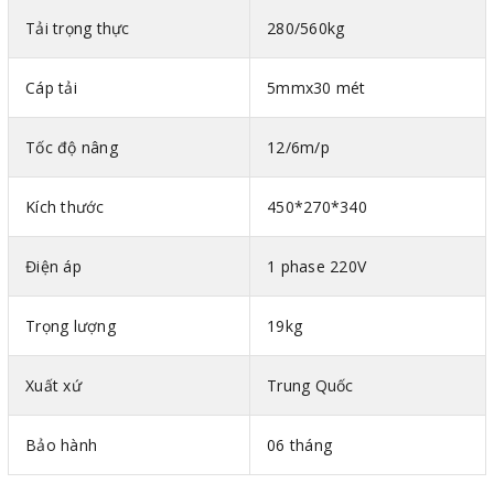
nhận đạt tiêu chuẩn GS và CE của Châu Âu.
Tải trọng thực
280/560kg
Cáp tải
5mmx30 mét
Tốc độ nâng
12/6m/p
Kích thước
450*270*340
Điện áp
1 phase 220V
2. Quy tắc an toàn khi sử dụng tời điện PA800-30M
Trọng lượng
19kg
Về cách lắp đặt tời điện PA800-30M
Trường hợp muốn thêm cáp, bạn phải tuân thủ đúng quy
Xuất xứ
Trung Quốc
định kích thước cáp
Bảo hành
06 tháng
Kiểm tra kỹ các tính năng hoạt động của các bộ phận
trên máy, sau khi ổn định mới cho máy hoạt động.