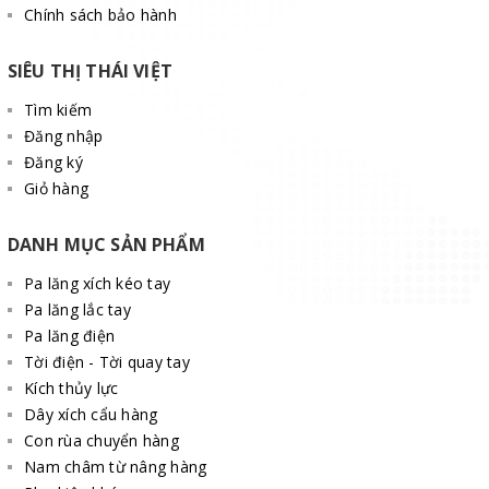
Chính sách bảo hành
Kiểm tra các đai ốc đảm bảo được siết chặt, chắc chắn.
SIÊU THỊ THÁI VIỆT
Kiểm tra công tắc điều khiển và công tắc nguồn điện
hoạt động trong tình trạng tốt.
Tìm kiếm
Đăng nhập
Tra dầu định kỳ 6 tháng/lần.
Đăng ký
Giỏ hàng
DANH MỤC SẢN PHẨM
Pa lăng xích kéo tay
Pa lăng lắc tay
Pa lăng điện
Tời điện - Tời quay tay
Kích thủy lực
Dây xích cẩu hàng
Con rùa chuyển hàng
Nam châm từ nâng hàng