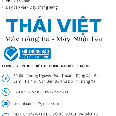
Phụ kiện khác
Dây cáp vải - Dây chằng hàng
CÔNG TY TNHH THIẾT BỊ CÔNG NGHIỆP THÁI VIỆT
Số 801 đường Nguyễn Đức Thuận - Đặng Xá - Gia
Lâm - Hà Nội (Gần đèn đỏ Khu Đô Thị Đặng Xá)
024 62 92 52 82 - 0977 557 411
sieuthinangha@gmail.com
MST: 0107578410 DO SỞ KẾ HOẠCH VÀ ĐẦU TƯ