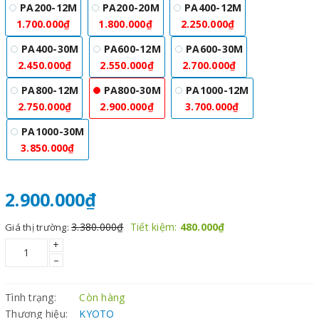
PA200-12M
PA200-20M
PA400-12M
1.700.000₫
1.800.000₫
2.250.000₫
PA400-30M
PA600-12M
PA600-30M
2.450.000₫
2.550.000₫
2.700.000₫
PA800-12M
PA800-30M
PA1000-12M
2.750.000₫
2.900.000₫
3.700.000₫
PA1000-30M
3.850.000₫
2.900.000₫
3.380.000₫
Tiết kiệm:
480.000₫
Giá thị trường:
+
–
Tình trạng:
Còn hàng
Thương hiệu:
KYOTO