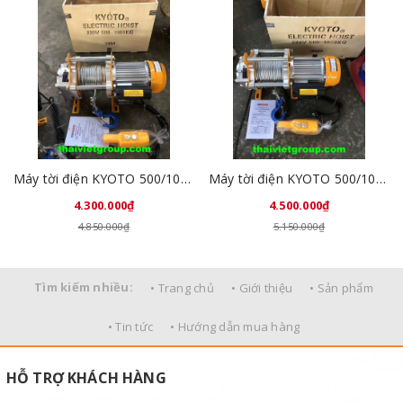
Máy tời điện KYOTO 500/1000kg - 30M 220V HHTV100030
Máy tời điện KYOTO 500/1000kg - 60M 220V HHTV100060
4.300.000₫
4.500.000₫
4.850.000₫
5.150.000₫
Tìm kiếm nhiều:
• Trang chủ
• Giới thiệu
• Sản phẩm
• Tin tức
• Hướng dẫn mua hàng
HỖ TRỢ KHÁCH HÀNG