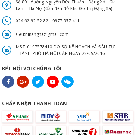
Số 801 đường Nguyễn Đức Thuận - Đặng Xá - Gia
Lâm - Hà Nội (Gần đèn đỏ Khu Đô Thị Đặng Xá)
024 62 92 52 82 - 0977 557 411
sieuthinangha@gmail.com
MST: 0107578410 DO SỞ KẾ HOẠCH VÀ ĐẦU TƯ
THÀNH PHỐ HÀ NỘI CẤP NGÀY 28/09/2016.
KẾT NỐI VỚI CHÚNG TÔI
CHẤP NHẬN THANH TOÁN