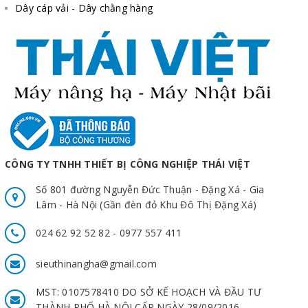
Dây cáp vải - Dây chằng hàng
CÔNG TY TNHH THIẾT BỊ CÔNG NGHIỆP THÁI VIỆT
Số 801 đường Nguyễn Đức Thuận - Đặng Xá - Gia
Lâm - Hà Nội (Gần đèn đỏ Khu Đô Thị Đặng Xá)
024 62 92 52 82 - 0977 557 411
sieuthinangha@gmail.com
MST: 0107578410 DO SỞ KẾ HOẠCH VÀ ĐẦU TƯ
THÀNH PHỐ HÀ NỘI CẤP NGÀY 28/09/2016.