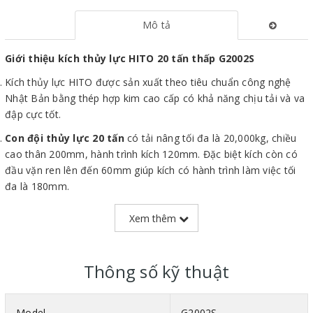
Mô tả
Giới thiệu kích thủy lực HITO 20 tấn thấp G2002S
Kích thủy lực HITO được sản xuất theo tiêu chuẩn công nghệ
Nhật Bản bằng thép hợp kim cao cấp có khả năng chịu tải và va
đập cực tốt.
Con đội thủy lực 20 tấn
có tải nâng tối đa là 20,000kg, chiều
cao thân 200mm, hành trình kích 120mm. Đặc biệt kích còn có
đầu vặn ren lên đến 60mm giúp kích có hành trình làm việc tối
đa là 180mm.
Với trọng lượng chỉ 8.5kg giúp việc di chuyển lắp đặt rất dễ dàng
Xem thêm
trong quá trình sử dụng.
Được nhập khẩu chính hãng bởi Thái Việt với thời gian bảo hành
dài hạn lên đến 12 tháng trong suốt quá trình sử dụng.
Thông số kỹ thuật
Model
G2002S