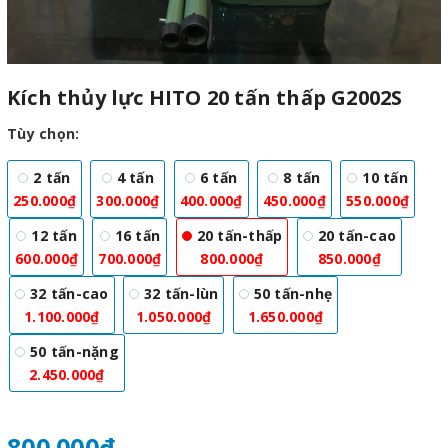
Kích thủy lực HITO 20 tấn thấp G2002S
Tùy chọn:
2 tấn
4 tấn
6 tấn
8 tấn
10 tấn
250.000₫
300.000₫
400.000₫
450.000₫
550.000₫
12 tấn
16 tấn
20 tấn-thấp
20 tấn-cao
600.000₫
700.000₫
800.000₫
850.000₫
32 tấn-cao
32 tấn-lùn
50 tấn-nhẹ
1.100.000₫
1.050.000₫
1.650.000₫
50 tấn-nặng
2.450.000₫
800.000₫