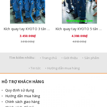
Kích quay tay KYOTO 3 tấn QJC3
Kích quay tay KYOTO 5 tấn QJC5
3.450.000₫
4.380.000₫
3.850.000₫
4.850.000₫
Tìm kiếm nhiều:
• Trang chủ
• Giới thiệu
• Sản phẩm
• Tin tức
• Hướng dẫn mua hàng
HỖ TRỢ KHÁCH HÀNG
Quy định sử dụng
Hướng dẫn mua hàng
Chính sách giao hàng