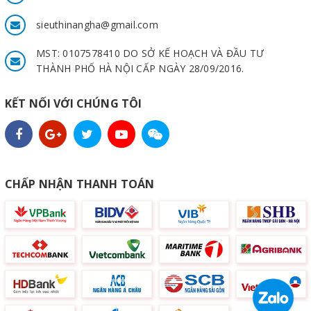
sieuthinangha@gmail.com
MST: 0107578410 DO SỞ KẾ HOẠCH VÀ ĐẦU TƯ
THÀNH PHỐ HÀ NỘI CẤP NGÀY 28/09/2016.
KẾT NỐI VỚI CHÚNG TÔI
CHẤP NHẬN THANH TOÁN