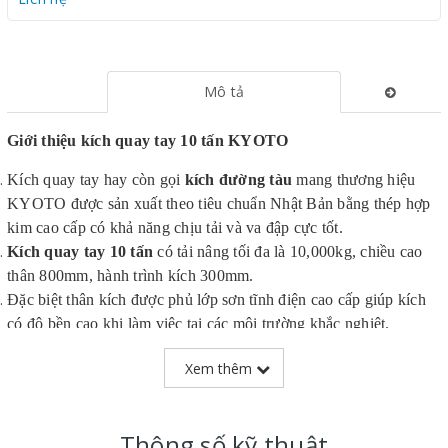
Mô tả
Giới thiệu kích quay tay 10 tấn KYOTO
Kích quay tay hay còn gọi
kích đường tàu
mang thương hiệu
KYOTO được sản xuất theo tiêu chuẩn Nhật Bản bằng thép hợp
kim cao cấp có khả năng chịu tải và va đập cực tốt.
Kích quay tay 10 tấn
có tải nâng tối đa là 10,000kg, chiều cao
thân 800mm, hành trình kích 300mm.
Đặc biệt thân kích được phủ lớp sơn tĩnh điện cao cấp giúp kích
có độ bền cao khi làm việc tại các môi trường khắc nghiệt.
Được nhập khẩu chính hãng bởi Thái Việt với đầy đủ CO, CQ và
Xem thêm
giấy tờ nhập khẩu.
Sản phẩm được bảo hành chính hãng với thời gian lên đến 12
tháng và 01 đổi 01 trong vòng 07 ngày nếu xẩy ra lỗi do nhà sản
Thông số kỹ thuật
xuất.