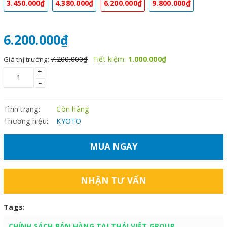
3.450.000₫
4.380.000₫
6.200.000₫
9.800.000₫
6.200.000₫
7.200.000₫
Tiết kiệm:
1.000.000₫
Giá thị trường:
+
–
Tình trạng:
Còn hàng
Thương hiệu:
KYOTO
MUA NGAY
NHẬN TƯ VẤN
Tags:
CHÍNH SÁCH BÁN HÀNG TẠI THÁI VIỆT GROUP