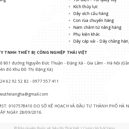
Kích thủy lực
Dây xích cẩu hàng
Con rùa chuyển hàng
Nam châm từ nâng hàng
Phụ kiện khác
Dây cáp vải - Dây chằng hàn
Y TNHH THIẾT BỊ CÔNG NGHIỆP THÁI VIỆT
ố 801 đường Nguyễn Đức Thuận - Đặng Xá - Gia Lâm - Hà Nội (Gầ
èn đỏ Khu Đô Thị Đặng Xá)
24 62 92 52 82 - 0977 557 411
ieuthinangha@gmail.com
ST: 0107578410 DO SỞ KẾ HOẠCH VÀ ĐẦU TƯ THÀNH PHỐ HÀ N
ẤP NGÀY 28/09/2016.
© Bản quyền thuộc về
Siêu thị Thái Việt
|
Cung cấp bởi
Sapo