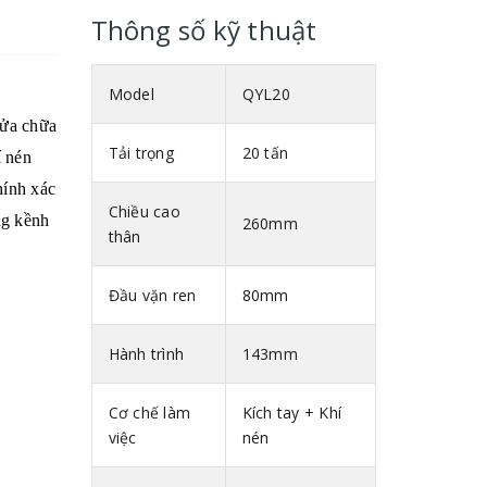
Thông số kỹ thuật
Model
QYL20
sửa chữa
Tải trọng
20 tấn
í nén
hính xác
Chiều cao
ng kềnh
260mm
thân
Đầu vặn ren
80mm
Hành trình
143mm
Cơ chế làm
Kích tay + Khí
việc
nén