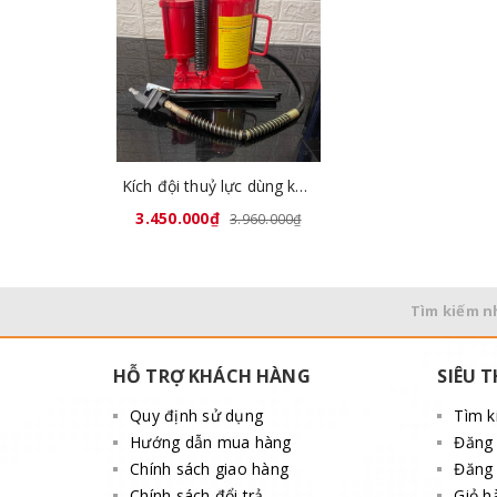
Kích đội thuỷ lực dùng khí nén 30 tấn QYL30
3.450.000₫
3.960.000₫
Tìm kiếm n
HỖ TRỢ KHÁCH HÀNG
SIÊU T
Quy định sử dụng
Tìm 
Hướng dẫn mua hàng
Đăng
Chính sách giao hàng
Đăng 
Chính sách đổi trả
Giỏ h