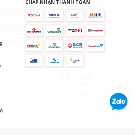
CHẤP NHẬN THANH TOÁN
g
n
ỘI