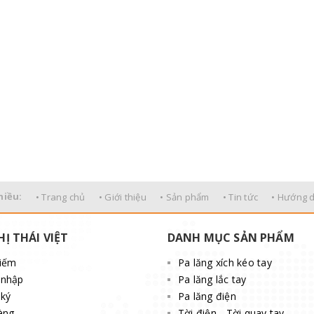
hiều:
• Trang chủ
• Giới thiệu
• Sản phẩm
• Tin tức
• Hướng 
HỊ THÁI VIỆT
DANH MỤC SẢN PHẨM
kiếm
Pa lăng xích kéo tay
 nhập
Pa lăng lắc tay
ký
Pa lăng điện
àng
Tời điện - Tời quay tay