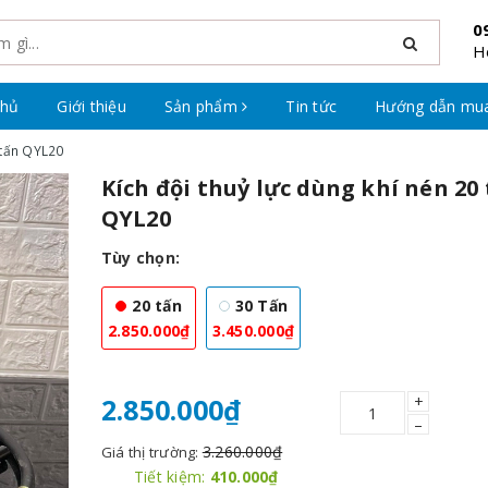
0
H
chủ
Giới thiệu
Sản phẩm
Tin tức
Hướng dẫn mu
 tấn QYL20
Kích đội thuỷ lực dùng khí nén 20
QYL20
Tùy chọn:
20 tấn
30 Tấn
2.850.000₫
3.450.000₫
+
2.850.000₫
–
3.260.000₫
Giá thị trường:
Tiết kiệm:
410.000₫