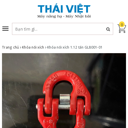
0
Toggle
navigation
Trang chủ
Khóa nối xích
Khóa nối xích 1.12 tấn GL8001-01