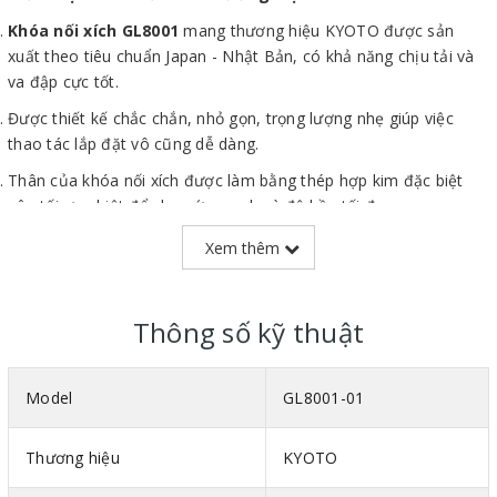
Khóa nối xích GL8001
mang thương hiệu KYOTO được sản
xuất theo tiêu chuẩn Japan - Nhật Bản, có khả năng chịu tải và
va đập cực tốt.
Được thiết kế chắc chắn, nhỏ gọn, trọng lượng nhẹ giúp việc
thao tác lắp đặt vô cũng dễ dàng.
Thân của khóa nối xích được làm bằng thép hợp kim đặc biệt
nên tối ưu nhiệt để cho sức mạnh và độ bền tối đa.
Đăc biệt, thân được sơn tĩnh điện giúp khóa nối xích có độ bền
Xem thêm
cực tốt khi làm việc được tại các môi trường khắc nghiệt.
Sản phẩm được nhập khẩu và phân phối bởi
SIÊU THỊ MÁY
Thông số kỹ thuật
NÂNG HẠ THÁI VIỆT
với đầy đủ CO, CQ và giấy tờ nhập khẩu.
Model
GL8001-01
Thương hiệu
KYOTO