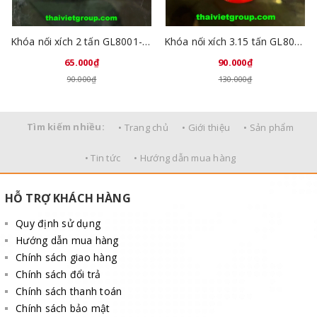
Khóa nối xích 2 tấn GL8001-02
Khóa nối xích 3.15 tấn GL8001-03
65.000₫
90.000₫
90.000₫
130.000₫
Tìm kiếm nhiều:
• Trang chủ
• Giới thiệu
• Sản phẩm
• Tin tức
• Hướng dẫn mua hàng
HỖ TRỢ KHÁCH HÀNG
Quy định sử dụng
Hướng dẫn mua hàng
Chính sách giao hàng
Chính sách đổi trả
Chính sách thanh toán
Chính sách bảo mật